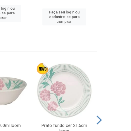
 login ou
Faça seu login ou
Faça seu 
-se para
cadastre-se para
cadastre
rar.
comprar.
comp
 500ml loom
Prato fundo cer 21,5cm
Prato raso c