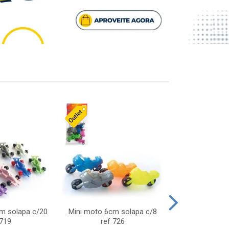
cm solapa c/20
Mini moto 6cm solapa c/8
Giro helice so
 719
ref 726
75