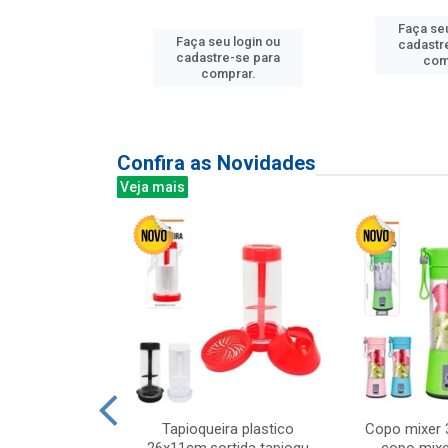
Faça seu
u login ou
Faça seu login ou
cadastr
e-se para
cadastre-se para
com
prar.
comprar.
Confira as Novidades
Veja mais
mesa cer 18cm
Tapioqueira plastico
Copo mixer 