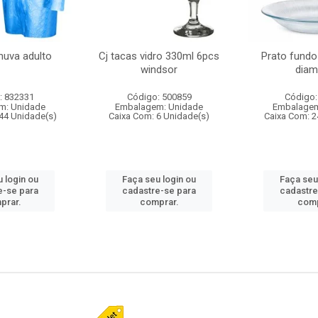
huva adulto
Cj tacas vidro 330ml 6pcs
Prato fundo
windsor
diam
: 832331
Código: 500859
Código:
m: Unidade
Embalagem: Unidade
Embalagem
44 Unidade(s)
Caixa Com: 6 Unidade(s)
Caixa Com: 2
 login ou
Faça seu login ou
Faça seu
e-se para
cadastre-se para
cadastre
prar.
comprar.
comp