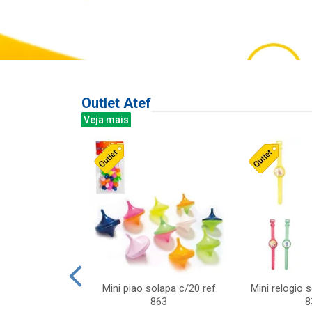
Outlet Atef
Veja mais
last c/div
Mini piao solapa c/20 ref
Mini relogio 
m ursinhos sor
863
8