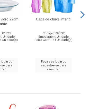
 vidro 22cm
Capa de chuva infantil
Jg prato fun
ante
diam
 501323
Código: 832332
Código:
: Unidade
Embalagem: Unidade
Embalagem
4 Unidade(s)
Caixa Com: 144 Unidade(s)
Caixa Com: 6
 login ou
Faça seu login ou
Faça seu 
-se para
cadastre-se para
cadastre
rar.
comprar.
comp