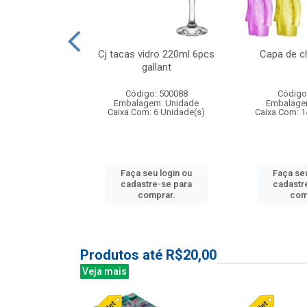
o raso 25,5cm
Cj tacas vidro 220ml 6pcs
Capa de c
e petala
gallant
: 503787
Código: 500088
Código
m: Unidade
Embalagem: Unidade
Embalage
24 Unidade(s)
Caixa Com: 6 Unidade(s)
Caixa Com: 1
u login ou
Faça seu login ou
Faça seu
e-se para
cadastre-se para
cadastr
prar.
comprar.
com
Produtos até R$20,00
Veja mais