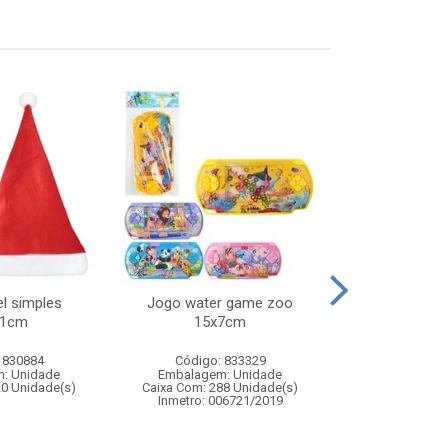
l simples
Jogo water game zoo
Lancador 2 em
41cm
15x7cm
bolas de agu
 830884
Código: 833329
Código:
: Unidade
Embalagem: Unidade
Embalagem
20 Unidade(s)
Caixa Com: 288 Unidade(s)
Caixa Com: 1
Inmetro: 006721/2019
Inmetro: 0