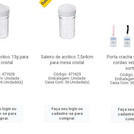
crilico 13g para
Saleiro de acrilico 7,5x4cm
Porta cracha
cristal
para mesa cristal
cordao ver
sort
: 471628
Código: 471629
Código:
m: Unidade
Embalagem: Unidade
Embalagem
36 Unidade(s)
Caixa Com: 36 Unidade(s)
Caixa Com: 3
 login ou
Faça seu login ou
Faça seu
e-se para
cadastre-se para
cadastre
prar.
comprar.
comp