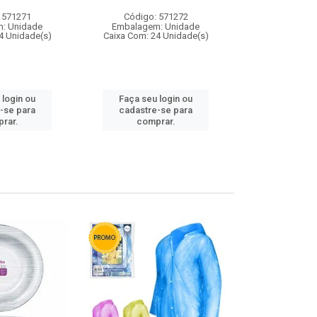
 571271
Código: 571272
Código:
: Unidade
Embalagem: Unidade
Embalagem
4 Unidade(s)
Caixa Com: 24 Unidade(s)
Caixa Com: 4
 login ou
Faça seu login ou
Faça seu 
-se para
cadastre-se para
cadastre
rar.
comprar.
comp