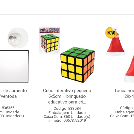
dr de aumento
Cubo interativo pequeno
Touca noe
/ventosa
5x5cm – brinquedo
29x
educativo para cri...
: 836355
Código:
Código: 833584
m: Unidade
Embalagem
Embalagem: Unidade
08 Unidade(s)
Caixa Com: 1
Caixa Com: 360 Unidade(s)
Inmetro: 006737/2019