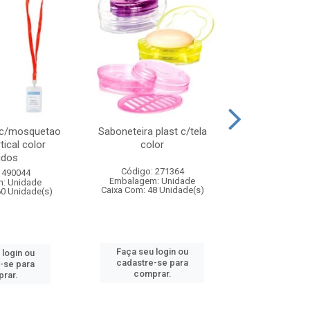
 c/mosquetao
Saboneteira plast c/tela
Prato plas
tical color
color
colo
idos
Código: 271364
Código:
 490044
Embalagem: Unidade
Embalagem
: Unidade
Caixa Com: 48 Unidade(s)
Caixa Com: 4
60 Unidade(s)
Faça seu login ou
Faça seu 
 login ou
cadastre-se para
cadastre
-se para
comprar.
comp
rar.