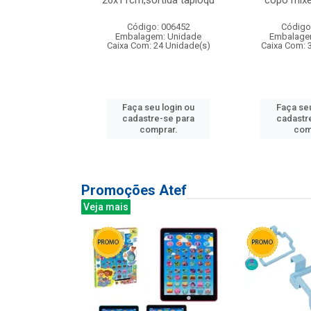
irios
26x11cm,sortida tapioqu
copo mixe
: 135177
Código: 006452
Código
m: Unidade
Embalagem: Unidade
Embalage
12 Unidade(s)
Caixa Com: 24 Unidade(s)
Caixa Com: 
u login ou
Faça seu login ou
Faça seu
e-se para
cadastre-se para
cadastr
prar.
comprar.
com
Promoções Atef
Veja mais