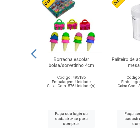
stico n.4 12cm
Borracha escolar
Paliteiro de a
bolsa/sorvetinho 4cm
mesa 
: 940550
Código: 495186
Código
m: Unidade
Embalagem: Unidade
Embalage
24 Unidade(s)
Caixa Com: 576 Unidade(s)
Caixa Com: 
u login ou
Faça seu login ou
Faça seu
e-se para
cadastre-se para
cadastr
prar.
comprar.
com