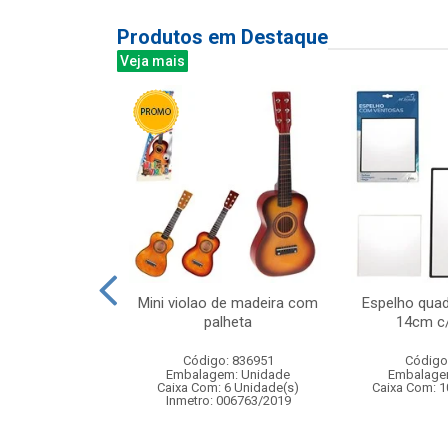
Produtos em Destaque
Veja mais
u perdeu de
Mini violao de madeira com
Espelho qua
deira
palheta
14cm c
: 707460
Código: 836951
Código
m: Unidade
Embalagem: Unidade
Embalage
 4 Unidade(s)
Caixa Com: 6 Unidade(s)
Caixa Com: 1
: 01264-25
Inmetro: 006763/2019