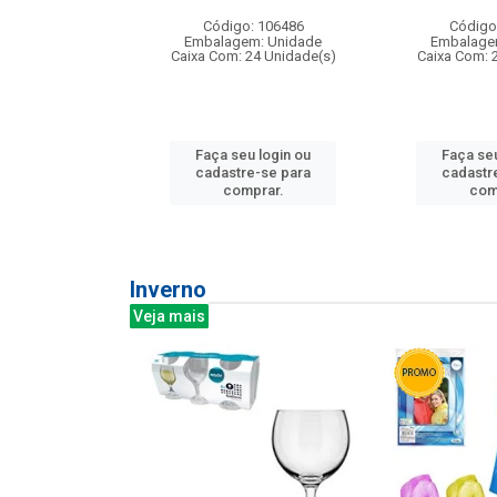
: 275814
Código: 106486
Código
m: Unidade
Embalagem: Unidade
Embalage
240 Unidade(s)
Caixa Com: 24 Unidade(s)
Caixa Com: 
u login ou
Faça seu login ou
Faça seu
e-se para
cadastre-se para
cadastr
prar.
comprar.
com
Inverno
Veja mais