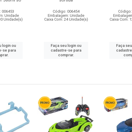
r 380ml so
sortida
: 006453
Código: 006454
Código:
m: Unidade
Embalagem: Unidade
Embalagem
30 Unidade(s)
Caixa Com: 24 Unidade(s)
Caixa Com: 1
 login ou
Faça seu login ou
Faça seu
e-se para
cadastre-se para
cadastre
prar.
comprar.
comp