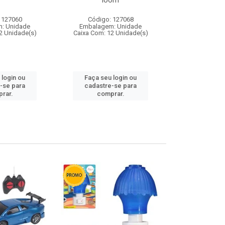
loom
 127060
Código: 127068
Código:
: Unidade
Embalagem: Unidade
Embalagem
2 Unidade(s)
Caixa Com: 12 Unidade(s)
Caixa Com: 1
 login ou
Faça seu login ou
Faça seu 
-se para
cadastre-se para
cadastre
rar.
comprar.
comp