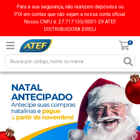
Para a sua segurança, não realizem depósitos ou
PIX em contas que não sejam a nossa conta oficial.
Nosso CNPJ é: 27.717.135/0001-29 ATEF
DISTRIBUIDORA EIRELI
0