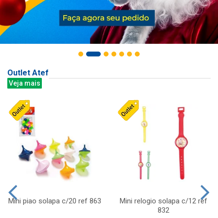
Outlet Atef
Veja mais
Mini piao solapa c/20 ref 863
Mini relogio solapa c/12 ref
832