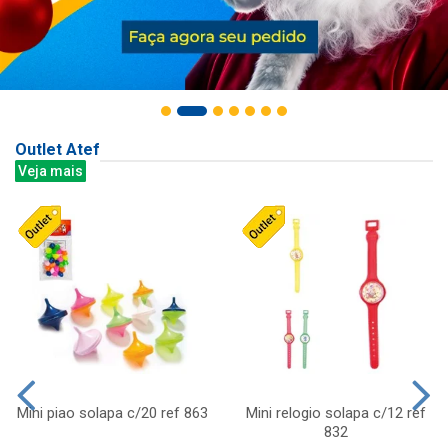
Outlet Atef
Veja mais
Mini piao solapa c/20 ref 863
Mini relogio solapa c/12 ref
832