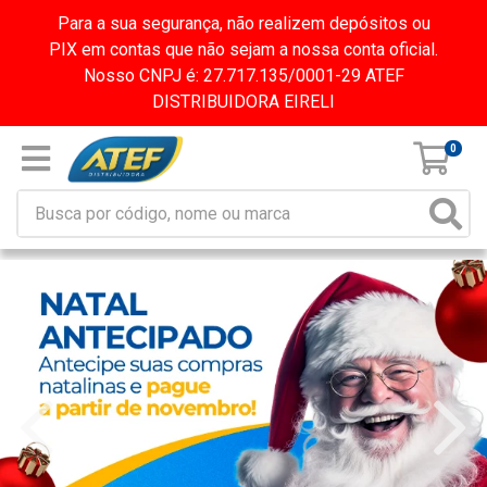
Para a sua segurança, não realizem depósitos ou
PIX em contas que não sejam a nossa conta oficial.
Nosso CNPJ é: 27.717.135/0001-29 ATEF
DISTRIBUIDORA EIRELI
0