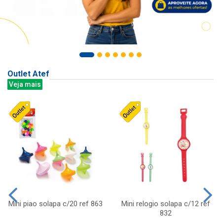
Outlet Atef
Veja mais
Mini piao solapa c/20 ref 863
Mini relogio solapa c/12 ref
832