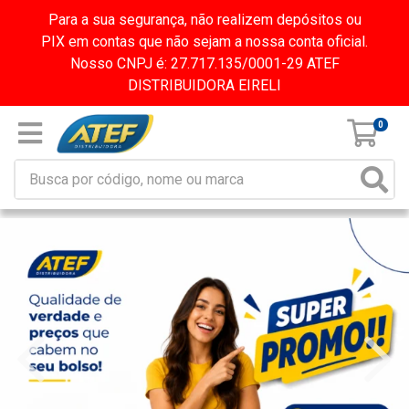
Para a sua segurança, não realizem depósitos ou
PIX em contas que não sejam a nossa conta oficial.
Nosso CNPJ é: 27.717.135/0001-29 ATEF
DISTRIBUIDORA EIRELI
0