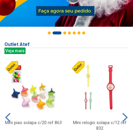
Outlet Atef
Veja mais
Mini piao solapa c/20 ref 863
Mini relogio solapa c/12 ref
832