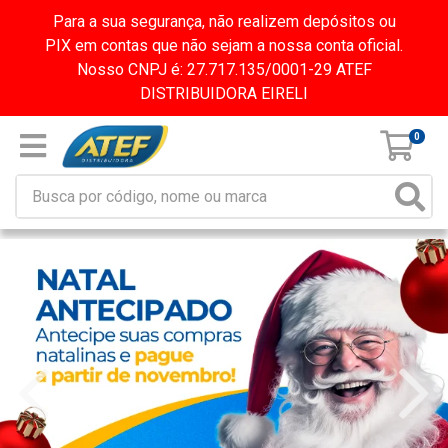
Para a sua segurança, não realizem depósitos ou
PIX em contas que não sejam a nossa conta oficial.
Nosso CNPJ é: 27.717.135/0001-29 ATEF
DISTRIBUIDORA EIRELI
0