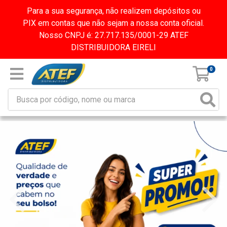
Para a sua segurança, não realizem depósitos ou
PIX em contas que não sejam a nossa conta oficial.
Nosso CNPJ é: 27.717.135/0001-29 ATEF
DISTRIBUIDORA EIRELI
0