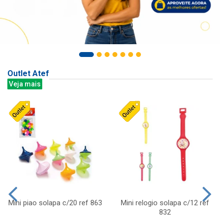
Outlet Atef
Veja mais
Mini piao solapa c/20 ref 863
Mini relogio solapa c/12 ref
832