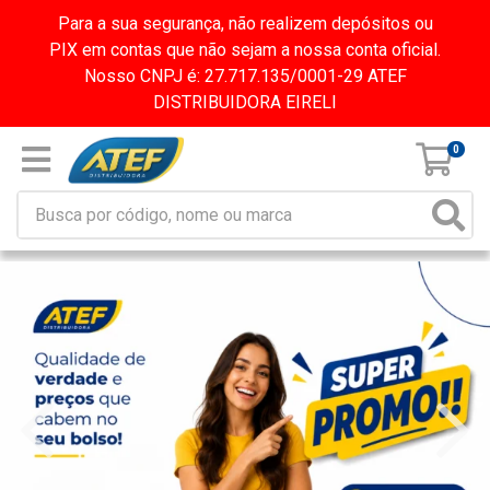
Para a sua segurança, não realizem depósitos ou
PIX em contas que não sejam a nossa conta oficial.
Nosso CNPJ é: 27.717.135/0001-29 ATEF
DISTRIBUIDORA EIRELI
0