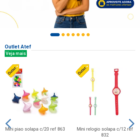
Outlet Atef
Veja mais
Mini piao solapa c/20 ref 863
Mini relogio solapa c/12 ref
832