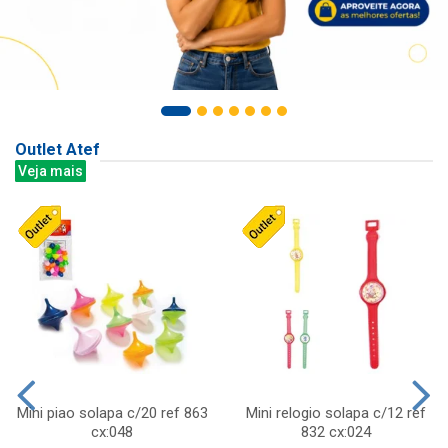
Outlet Atef
Veja mais
Mini piao solapa c/20 ref 863
Mini relogio solapa c/12 ref
cx:048
832 cx:024