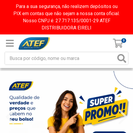
Para a sua segurança, não realizem depósitos ou
PIX em contas que não sejam a nossa conta oficial.
Nosso CNPJ é: 27.717.135/0001-29 ATEF
DISTRIBUIDORA EIRELI
0