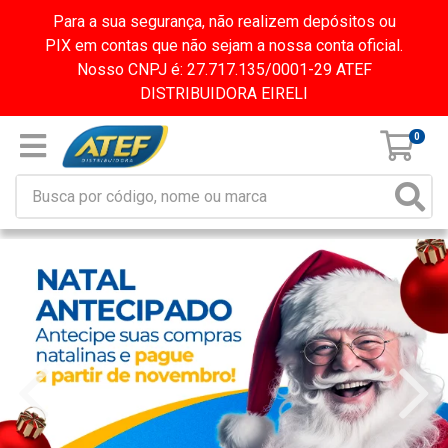
Para a sua segurança, não realizem depósitos ou
PIX em contas que não sejam a nossa conta oficial.
Nosso CNPJ é: 27.717.135/0001-29 ATEF
DISTRIBUIDORA EIRELI
0