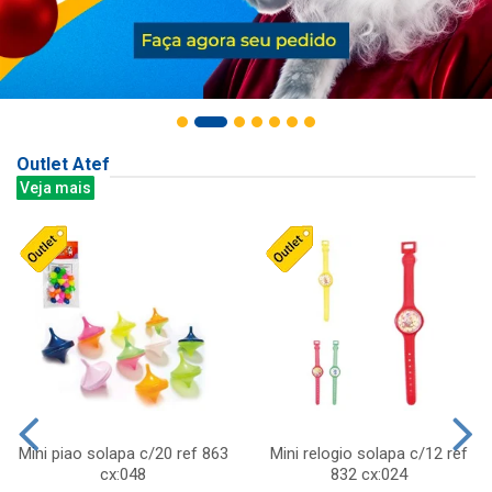
Outlet Atef
Veja mais
Mini piao solapa c/20 ref 863
Mini relogio solapa c/12 ref
cx:048
832 cx:024