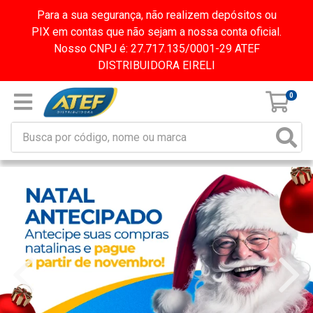
Para a sua segurança, não realizem depósitos ou
PIX em contas que não sejam a nossa conta oficial.
Nosso CNPJ é: 27.717.135/0001-29 ATEF
DISTRIBUIDORA EIRELI
0