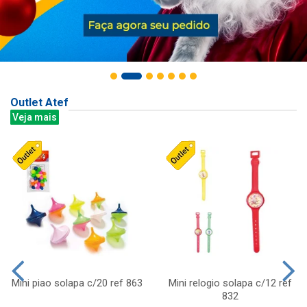
Outlet Atef
Veja mais
Mini piao solapa c/20 ref 863
Mini relogio solapa c/12 ref
832