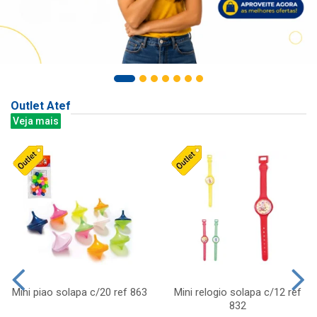
Outlet Atef
Veja mais
Mini piao solapa c/20 ref 863
Mini relogio solapa c/12 ref
832