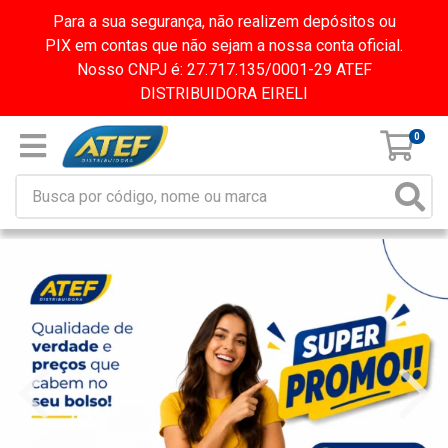
Para a sua segurança, não realizem depósitos ou
PIX em contas que não sejam a nossa conta oficial.
Nosso CNPJ é: 27.717.135/0001-29 ATEF
DISTRIBUIDORA EIRELI
0