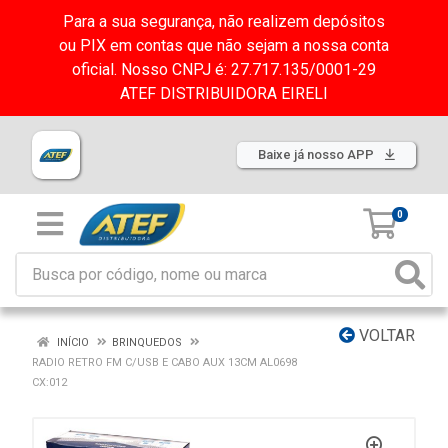
Para a sua segurança, não realizem depósitos
ou PIX em contas que não sejam a nossa conta
oficial. Nosso CNPJ é: 27.717.135/0001-29
ATEF DISTRIBUIDORA EIRELI
Baixe já nosso APP
0
VOLTAR
INÍCIO
BRINQUEDOS
RADIO RETRO FM C/USB E CABO AUX 13CM AL0698
CX:012