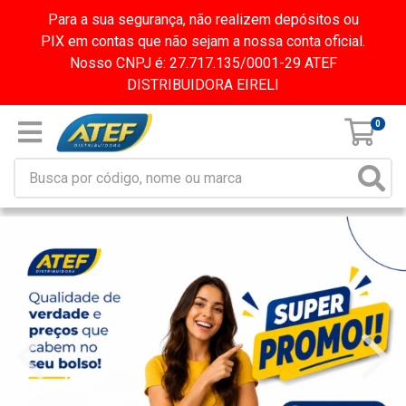
Para a sua segurança, não realizem depósitos ou
PIX em contas que não sejam a nossa conta oficial.
Nosso CNPJ é: 27.717.135/0001-29 ATEF
DISTRIBUIDORA EIRELI
0