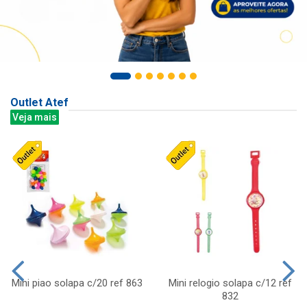
Outlet Atef
Veja mais
Mini piao solapa c/20 ref 863
Mini relogio solapa c/12 ref
832