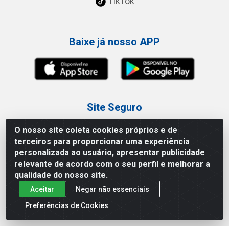
TikTok
Baixe já nosso APP
Site Seguro
O nosso site coleta cookies próprios e de
terceiros para proporcionar uma experiência
personalizada ao usuário, apresentar publicidade
relevante de acordo com o seu perfil e melhorar a
Loja / Showroom
qualidade do nosso site.
Aceitar
Negar não essenciais
Tel.: (11) 3227-0546
Av Vautier, 587/597 - Pari - São Paulo/SP
Preferências de Cookies