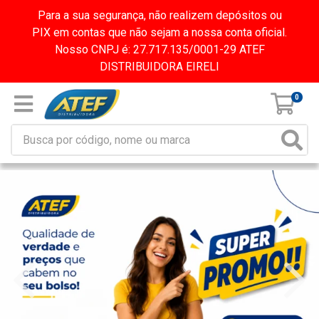
Para a sua segurança, não realizem depósitos ou
PIX em contas que não sejam a nossa conta oficial.
Nosso CNPJ é: 27.717.135/0001-29 ATEF
DISTRIBUIDORA EIRELI
0