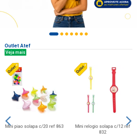
Outlet Atef
Veja mais
Mini piao solapa c/20 ref 863
Mini relogio solapa c/12 ref
832