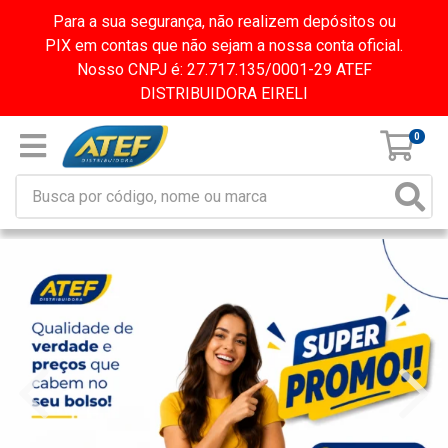
Para a sua segurança, não realizem depósitos ou
PIX em contas que não sejam a nossa conta oficial.
Nosso CNPJ é: 27.717.135/0001-29 ATEF
DISTRIBUIDORA EIRELI
0