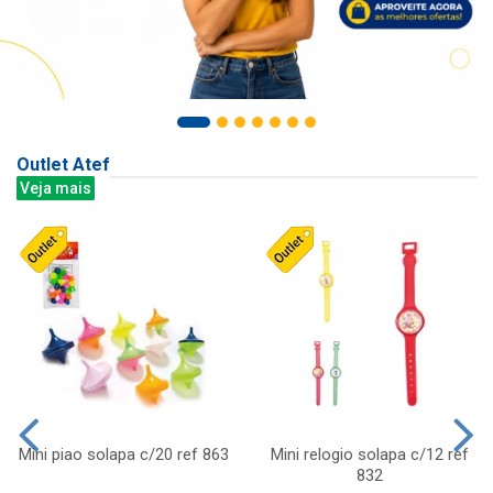
Outlet Atef
Veja mais
Mini piao solapa c/20 ref 863
Mini relogio solapa c/12 ref
832