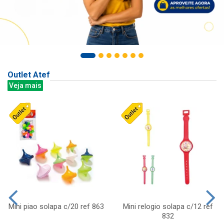
Outlet Atef
Veja mais
Mini piao solapa c/20 ref 863
Mini relogio solapa c/12 ref
832