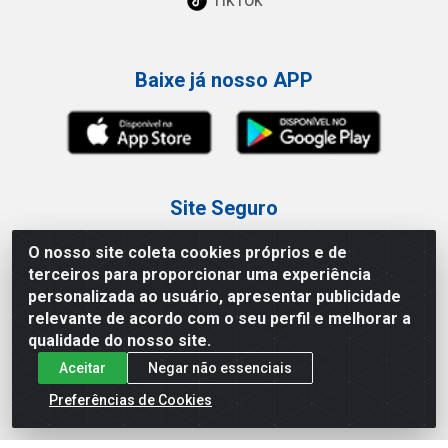
Baixe já nosso APP
Site Seguro
O nosso site coleta cookies próprios e de
terceiros para proporcionar uma experiência
personalizada ao usuário, apresentar publicidade
relevante de acordo com o seu perfil e melhorar a
Loja / Showroom
qualidade do nosso site.
Aceitar
Negar não essenciais
Tel.: (11) 3227-0546
Av Vautier, 587/597 - Pari - São Paulo/SP
Preferências de Cookies