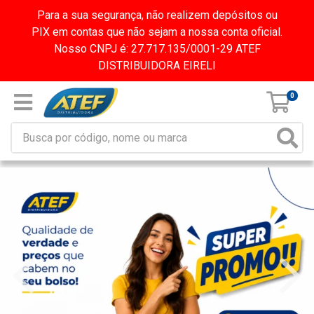
Para a sua segurança, não realizem depósitos ou
PIX em contas que não sejam a nossa conta oficial.
Nosso CNPJ é: 27.717.135/0001-29 ATEF
DISTRIBUIDORA EIRELI
0