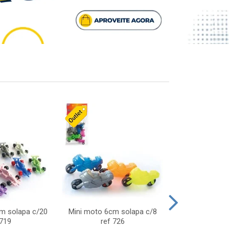
cm solapa c/20
Mini moto 6cm solapa c/8
Giro helice so
 719
ref 726
75