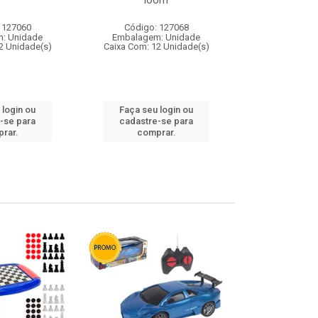
loom
 127060
Código: 127068
Código:
: Unidade
Embalagem: Unidade
Embalagem
2 Unidade(s)
Caixa Com: 12 Unidade(s)
Caixa Com: 1
 login ou
Faça seu login ou
Faça seu 
-se para
cadastre-se para
cadastre
rar.
comprar.
comp