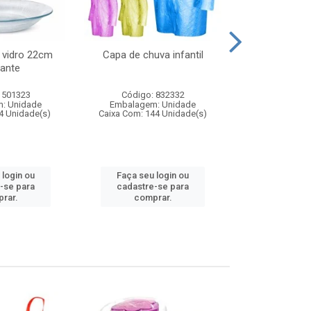
 vidro 22cm
Capa de chuva infantil
Jg prato fun
ante
diam
 501323
Código: 832332
Código:
: Unidade
Embalagem: Unidade
Embalagem
4 Unidade(s)
Caixa Com: 144 Unidade(s)
Caixa Com: 6
 login ou
Faça seu login ou
Faça seu 
-se para
cadastre-se para
cadastre
rar.
comprar.
comp