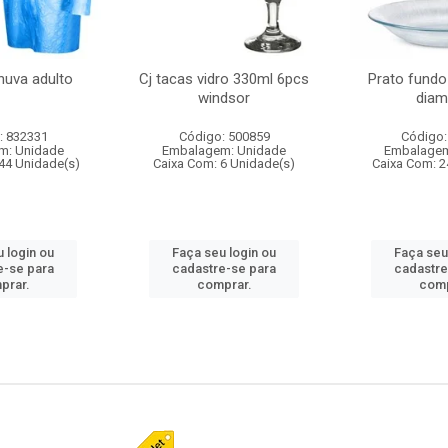
huva adulto
Cj tacas vidro 330ml 6pcs
Prato fundo
windsor
diam
: 832331
Código: 500859
Código:
m: Unidade
Embalagem: Unidade
Embalagem
44 Unidade(s)
Caixa Com: 6 Unidade(s)
Caixa Com: 2
 login ou
Faça seu login ou
Faça seu
e-se para
cadastre-se para
cadastre
prar.
comprar.
comp