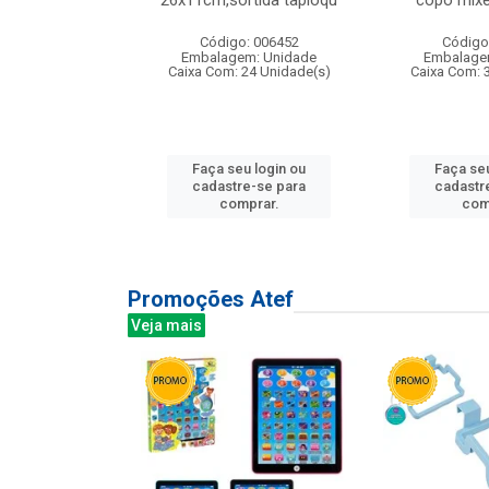
irios
26x11cm,sortida tapioqu
copo mixe
: 135177
Código: 006452
Código
m: Unidade
Embalagem: Unidade
Embalage
12 Unidade(s)
Caixa Com: 24 Unidade(s)
Caixa Com: 
u login ou
Faça seu login ou
Faça seu
e-se para
cadastre-se para
cadastr
prar.
comprar.
com
Promoções Atef
Veja mais