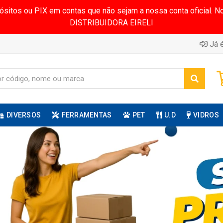
pósitos ou PIX em contas que não sejam a nossa conta oficial.
DISTRIBUIDORA EIRELI
Já é
DIVERSOS
FERRAMENTAS
PET
U.D
VIDROS