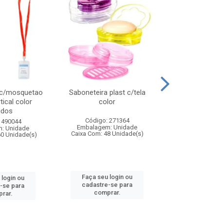
 c/mosquetao
Saboneteira plast c/tela
Prato plas
tical color
color
colo
idos
Código: 271364
Código:
 490044
Embalagem: Unidade
Embalagem
: Unidade
Caixa Com: 48 Unidade(s)
Caixa Com: 4
60 Unidade(s)
Faça seu login ou
Faça seu 
 login ou
cadastre-se para
cadastre
-se para
comprar.
comp
rar.