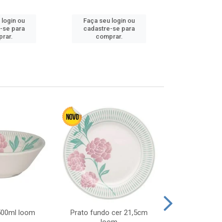
 login ou
Faça seu login ou
Faça seu 
-se para
cadastre-se para
cadastre
rar.
comprar.
comp
 500ml loom
Prato fundo cer 21,5cm
Prato raso c