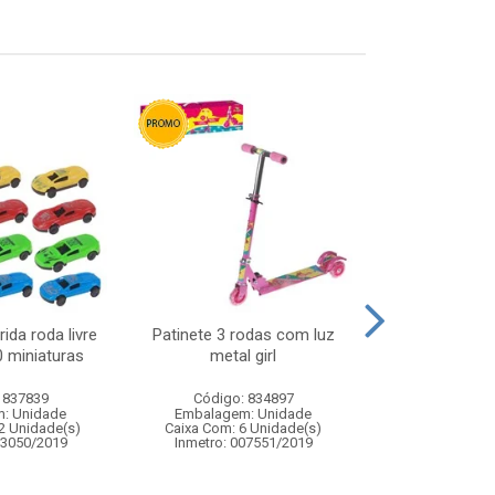
ida roda livre
Patinete 3 rodas com luz
Lousa magica 
0 miniaturas
metal girl
21x1
 837839
Código: 834897
Código:
: Unidade
Embalagem: Unidade
Embalagem
2 Unidade(s)
Caixa Com: 6 Unidade(s)
Caixa Com: 10
03050/2019
Inmetro: 007551/2019
Inmetro: ABCP-B