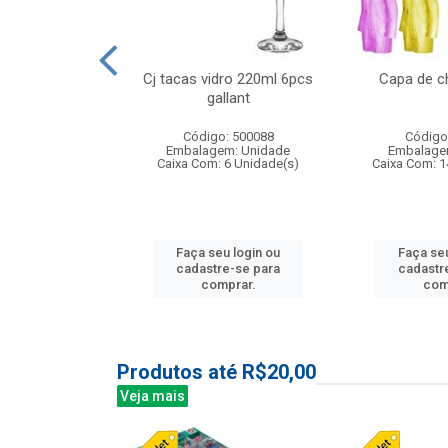
 vidro 23,5cm
Cj tacas vidro 220ml 6pcs
Capa de c
e petala
gallant
: 503788
Código: 500088
Código
m: Unidade
Embalagem: Unidade
Embalage
24 Unidade(s)
Caixa Com: 6 Unidade(s)
Caixa Com: 1
u login ou
Faça seu login ou
Faça seu
e-se para
cadastre-se para
cadastr
prar.
comprar.
com
Produtos até R$20,00
Veja mais