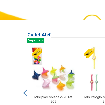
Outlet Atef
Veja mais
last c/div
Mini piao solapa c/20 ref
Mini relogio 
m ursinhos sor
863
8