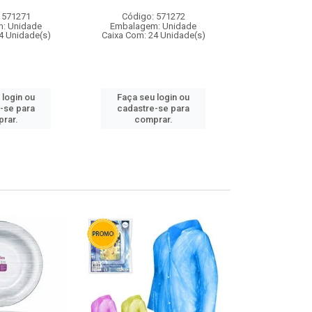
 571271
Código: 571272
Código:
: Unidade
Embalagem: Unidade
Embalagem
4 Unidade(s)
Caixa Com: 24 Unidade(s)
Caixa Com: 4
 login ou
Faça seu login ou
Faça seu 
-se para
cadastre-se para
cadastre
rar.
comprar.
comp