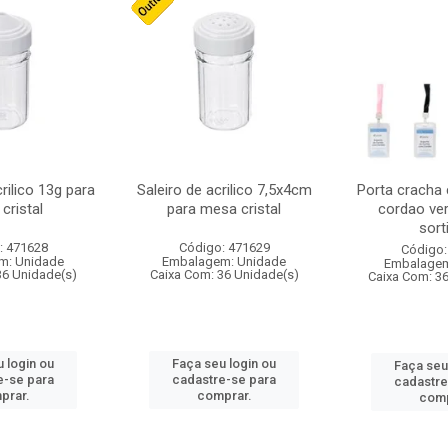
crilico 13g para
Saleiro de acrilico 7,5x4cm
Porta cracha
cristal
para mesa cristal
cordao ver
sort
: 471628
Código: 471629
Código:
m: Unidade
Embalagem: Unidade
Embalagem
36 Unidade(s)
Caixa Com: 36 Unidade(s)
Caixa Com: 3
 login ou
Faça seu login ou
Faça seu
e-se para
cadastre-se para
cadastre
prar.
comprar.
comp