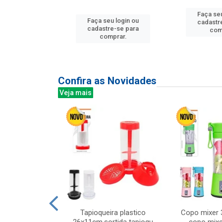
u login ou
Faça seu
Faça seu login ou
e-se para
cadastr
cadastre-se para
prar.
com
comprar.
Confira as Novidades
Veja mais
mesa cer 18cm
Tapioqueira plastico
Copo mixer 