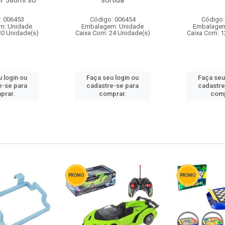
r 380ml so
sortida
: 006453
Código: 006454
Código:
m: Unidade
Embalagem: Unidade
Embalagem
30 Unidade(s)
Caixa Com: 24 Unidade(s)
Caixa Com: 1
 login ou
Faça seu login ou
Faça seu
e-se para
cadastre-se para
cadastre
prar.
comprar.
comp