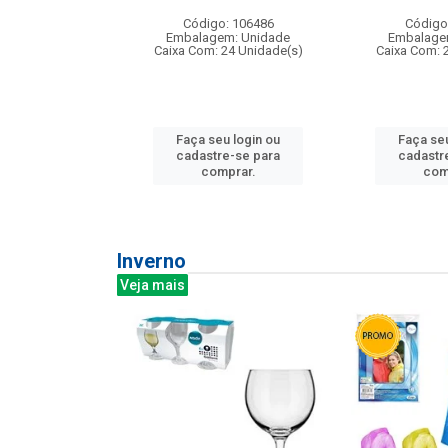
: 275814
Código: 106486
Código
m: Unidade
Embalagem: Unidade
Embalage
240 Unidade(s)
Caixa Com: 24 Unidade(s)
Caixa Com: 
u login ou
Faça seu login ou
Faça seu
e-se para
cadastre-se para
cadastr
prar.
comprar.
com
Inverno
Veja mais