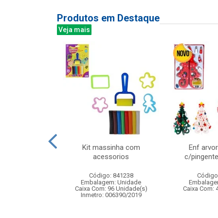
Produtos em Destaque
Veja mais
reen bali 340ml
Kit massinha com
Enf arvo
6pcs
acessorios
c/pingent
: 838878
Código: 841238
Código
m: Unidade
Embalagem: Unidade
Embalage
 8 Unidade(s)
Caixa Com: 96 Unidade(s)
Caixa Com: 
Inmetro: 006390/2019