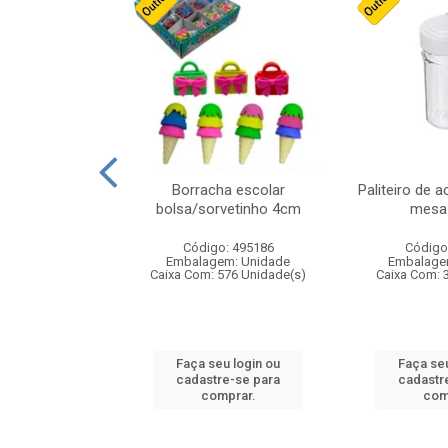
stico n.4 12cm
Borracha escolar
Paliteiro de a
bolsa/sorvetinho 4cm
mesa 
: 940550
Código: 495186
Código
m: Unidade
Embalagem: Unidade
Embalage
24 Unidade(s)
Caixa Com: 576 Unidade(s)
Caixa Com: 
u login ou
Faça seu login ou
Faça seu
e-se para
cadastre-se para
cadastr
prar.
comprar.
com