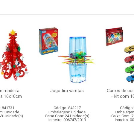
re madeira
Jogo tira varetas
Carros de corr
es 16x10cm
– kit com 1
: 841731
Código: 842217
Código:
m: Unidade
Embalagem: Unidade
Embalagem
48 Unidade(s)
Caixa Com: 24 Unidade(s)
Caixa Com: 7
Inmetro: 006747/2019
Inmetro: 0