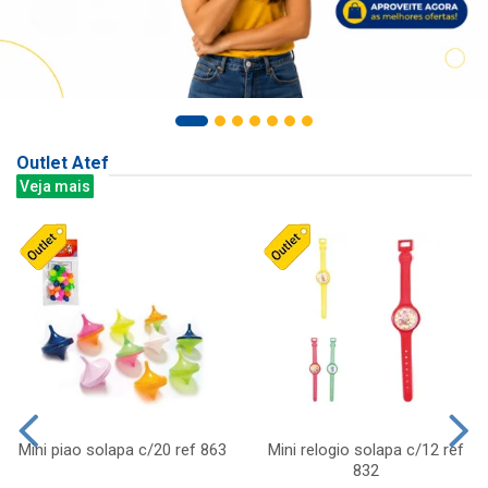
Outlet Atef
Veja mais
Mini piao solapa c/20 ref 863
Mini relogio solapa c/12 ref
832