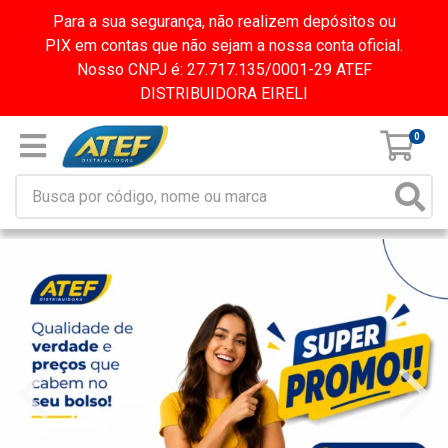
Para a sua segurança, não realizem depósitos ou
PIX em contas que não sejam a nossa conta oficial.
Nosso CNPJ é: 27.717.135/0001-29 ATEF
DISTRIBUIDORA EIRELI
0