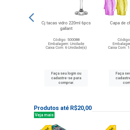
o raso 25,5cm
Cj tacas vidro 220ml 6pcs
Capa de c
e petala
gallant
: 503787
Código: 500088
Código
m: Unidade
Embalagem: Unidade
Embalage
24 Unidade(s)
Caixa Com: 6 Unidade(s)
Caixa Com: 1
u login ou
Faça seu login ou
Faça seu
e-se para
cadastre-se para
cadastr
prar.
comprar.
com
Produtos até R$20,00
Veja mais