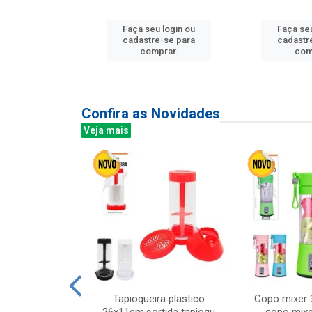
u login ou
Faça seu login ou
Faça seu
e-se para
cadastre-se para
cadastr
prar.
comprar.
com
Confira as Novidades
Veja mais
mesa cer 18cm
Tapioqueira plastico
Copo mixer 