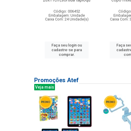
irios
26x11cm,sortida tapioqu
copo mixe
: 135177
Código: 006452
Código
m: Unidade
Embalagem: Unidade
Embalage
12 Unidade(s)
Caixa Com: 24 Unidade(s)
Caixa Com: 
u login ou
Faça seu login ou
Faça seu
e-se para
cadastre-se para
cadastr
prar.
comprar.
com
Promoções Atef
Veja mais