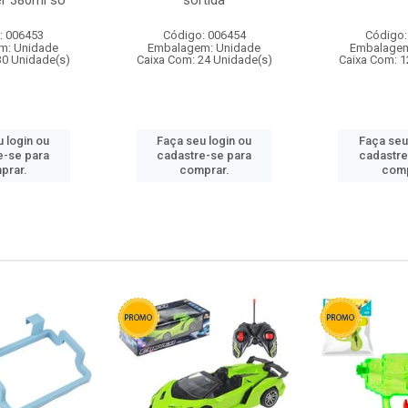
r 380ml so
sortida
: 006453
Código: 006454
Código:
m: Unidade
Embalagem: Unidade
Embalagem
30 Unidade(s)
Caixa Com: 24 Unidade(s)
Caixa Com: 1
 login ou
Faça seu login ou
Faça seu
e-se para
cadastre-se para
cadastre
prar.
comprar.
comp