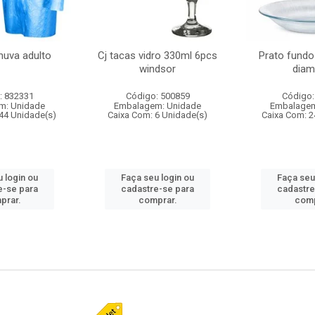
huva adulto
Cj tacas vidro 330ml 6pcs
Prato fundo
windsor
diam
: 832331
Código: 500859
Código:
m: Unidade
Embalagem: Unidade
Embalagem
44 Unidade(s)
Caixa Com: 6 Unidade(s)
Caixa Com: 2
 login ou
Faça seu login ou
Faça seu
e-se para
cadastre-se para
cadastre
prar.
comprar.
comp