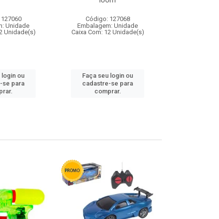
loom
 127060
Código: 127068
Código:
: Unidade
Embalagem: Unidade
Embalagem
2 Unidade(s)
Caixa Com: 12 Unidade(s)
Caixa Com: 1
 login ou
Faça seu login ou
Faça seu 
-se para
cadastre-se para
cadastre
rar.
comprar.
comp