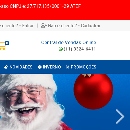
 Nosso CNPJ é: 27.717.135/0001-29 ATEF
|
 cliente? - Entrar
Não é cliente? - Cadastrar
Central de Vendas Online
0
(11) 3324-6411
NOVIDADES
INVERNO
PROMOÇÕES