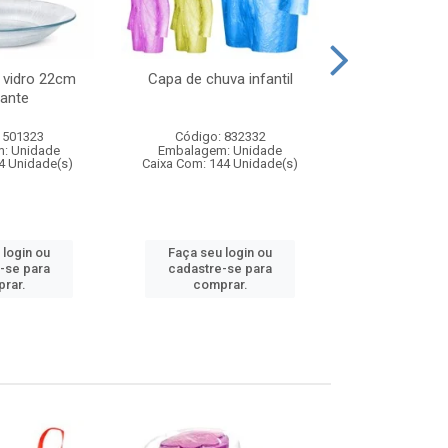
 vidro 22cm
Capa de chuva infantil
Jg prato fun
ante
diam
 501323
Código: 832332
Código:
: Unidade
Embalagem: Unidade
Embalagem
4 Unidade(s)
Caixa Com: 144 Unidade(s)
Caixa Com: 6
 login ou
Faça seu login ou
Faça seu 
-se para
cadastre-se para
cadastre
rar.
comprar.
comp