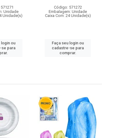
 571271
Código: 571272
Código:
: Unidade
Embalagem: Unidade
Embalagem
4 Unidade(s)
Caixa Com: 24 Unidade(s)
Caixa Com: 4
 login ou
Faça seu login ou
Faça seu 
-se para
cadastre-se para
cadastre
rar.
comprar.
comp