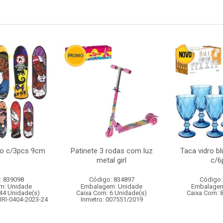
do c/3pcs 9cm
Patinete 3 rodas com luz
Taca vidro bl
metal girl
c/6
: 839098
Código: 834897
Código:
m: Unidade
Embalagem: Unidade
Embalagem
44 Unidade(s)
Caixa Com: 6 Unidade(s)
Caixa Com: 
BRI-0404-2023-24
Inmetro: 007551/2019