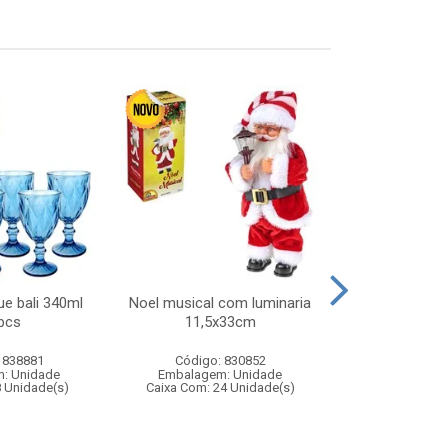
ue bali 340ml
Noel musical com luminaria
Noel musi
pcs
11,5x33cm
12,5x1
 838881
Código: 830852
Código:
: Unidade
Embalagem: Unidade
Embalagem
8 Unidade(s)
Caixa Com: 24 Unidade(s)
Caixa Com: 1