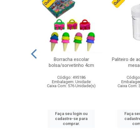
cores sortidas
Borracha escolar
Paliteiro de a
ref 130s
bolsa/sorvetinho 4cm
mesa 
: 826147
Código: 495186
Código
m: Unidade
Embalagem: Unidade
Embalage
160 Unidade(s)
Caixa Com: 576 Unidade(s)
Caixa Com: 
u login ou
Faça seu login ou
Faça seu
e-se para
cadastre-se para
cadastr
prar.
comprar.
com