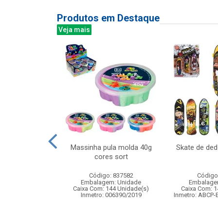
Produtos em Destaque
Veja mais
 estojo 7mm
Massinha pula molda 40g
Skate de de
cores sort
: 843132
Código: 837582
Código
m: Unidade
Embalagem: Unidade
Embalage
60 Unidade(s)
Caixa Com: 144 Unidade(s)
Caixa Com: 1
Inmetro: 006390/2019
Inmetro: ABCP-