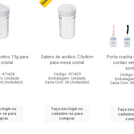
crilico 13g para
Saleiro de acrilico 7,5x4cm
Porta cracha
cristal
para mesa cristal
cordao ver
sort
: 471628
Código: 471629
Código:
m: Unidade
Embalagem: Unidade
Embalagem
36 Unidade(s)
Caixa Com: 36 Unidade(s)
Caixa Com: 3
 login ou
Faça seu login ou
Faça seu
e-se para
cadastre-se para
cadastre
prar.
comprar.
comp