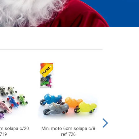
cm solapa c/20
Mini moto 6cm solapa c/8
Giro helice so
 719
ref 726
75