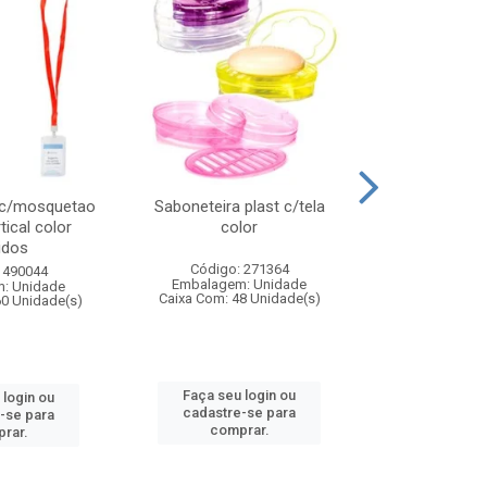
 c/mosquetao
Saboneteira plast c/tela
Prato plas
tical color
color
colo
idos
Código: 271364
Código:
 490044
Embalagem: Unidade
Embalagem
: Unidade
Caixa Com: 48 Unidade(s)
Caixa Com: 4
60 Unidade(s)
Faça seu login ou
Faça seu 
 login ou
cadastre-se para
cadastre
-se para
comprar.
comp
rar.