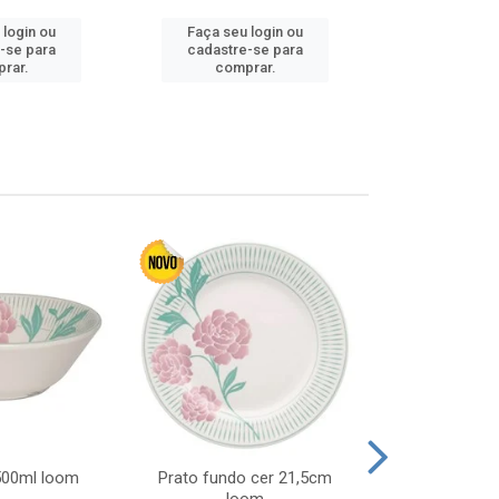
 login ou
Faça seu login ou
Faça seu 
-se para
cadastre-se para
cadastre
rar.
comprar.
comp
 500ml loom
Prato fundo cer 21,5cm
Prato raso c