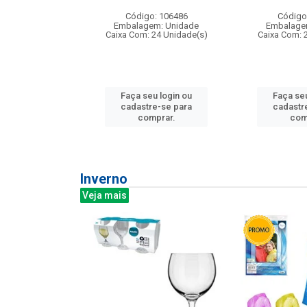
: 275814
Código: 106486
Código
m: Unidade
Embalagem: Unidade
Embalage
240 Unidade(s)
Caixa Com: 24 Unidade(s)
Caixa Com: 
u login ou
Faça seu login ou
Faça seu
e-se para
cadastre-se para
cadastr
prar.
comprar.
com
Inverno
Veja mais