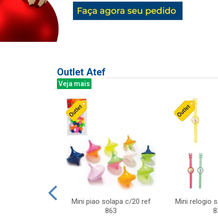
Outlet Atef
Veja mais
last c/div
Mini piao solapa c/20 ref
Mini relogio 
m ursinhos sor
863
8