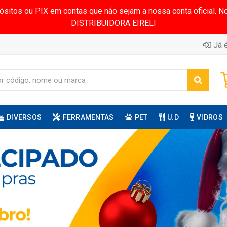
pósitos ou PIX em contas que não sejam a nossa conta oficial.
DISTRIBUIDORA EIRELI
Já é
DIVERSOS
FERRAMENTAS
PET
U.D
VIDROS