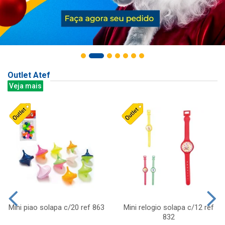
Outlet Atef
Veja mais
Mini piao solapa c/20 ref 863
Mini relogio solapa c/12 ref
832