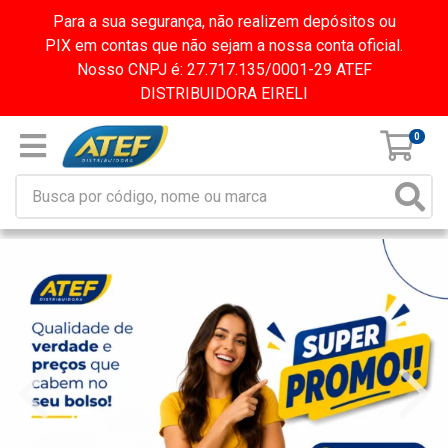
Para a sua segurança, não realizem depósitos ou
PIX em contas que não sejam a nossa conta oficial.
Nosso CNPJ é: 27.717.135/0001-29 ATEF
DISTRIBUIDORA EIRELI
0