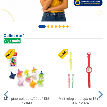
Outlet Atef
Veja mais
Mini piao solapa c/20 ref 863
Mini relogio solapa c/12 ref
cx:048
832 cx:024