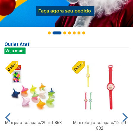
Outlet Atef
Veja mais
Mini piao solapa c/20 ref 863
Mini relogio solapa c/12 ref
832