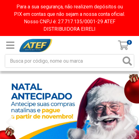
Para a sua segurança, não realizem depósitos ou
PIX em contas que não sejam a nossa conta oficial.
Nosso CNPJ é: 27.717.135/0001-29 ATEF
DISTRIBUIDORA EIRELI
0