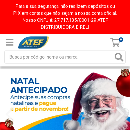
Para a sua segurança, não realizem depósitos ou
PIX em contas que não sejam a nossa conta oficial.
Nosso CNPJ é: 27.717.135/0001-29 ATEF
DISTRIBUIDORA EIRELI
0