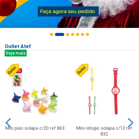
Outlet Atef
Veja mais
Mini piao solapa c/20 ref 863
Mini relogio solapa c/12 ref
832