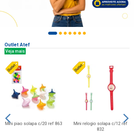
Outlet Atef
Veja mais
Mini piao solapa c/20 ref 863
Mini relogio solapa c/12 ref
832