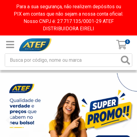
Para a sua segurança, não realizem depósitos ou
PIX em contas que não sejam a nossa conta oficial.
Nosso CNPJ é: 27.717.135/0001-29 ATEF
DISTRIBUIDORA EIRELI
0