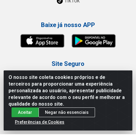
TikTok
Baixe já nosso APP
Site Seguro
O nosso site coleta cookies próprios e de
terceiros para proporcionar uma experiência
personalizada ao usuário, apresentar publicidade
relevante de acordo com o seu perfil e melhorar a
Loja / Showroom
qualidade do nosso site.
Aceitar
Negar não essenciais
Tel.: (11) 3227-0546
Av Vautier, 587/597 - Pari - São Paulo/SP
Preferências de Cookies