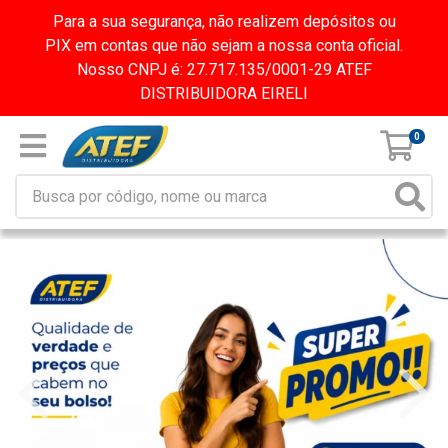
Para a sua segurança, não realizem depósitos ou
PIX em contas que não sejam a nossa conta oficial.
Nosso CNPJ é: 27.717.135/0001-29 ATEF
DISTRIBUIDORA EIRELI
0