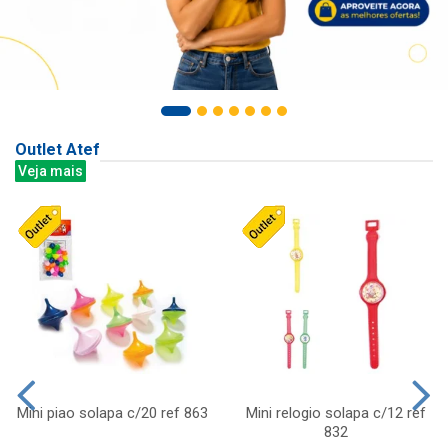
Outlet Atef
Veja mais
Mini piao solapa c/20 ref 863
Mini relogio solapa c/12 ref
832