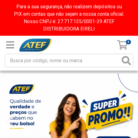
Para a sua segurança, não realizem depósitos ou
PIX em contas que não sejam a nossa conta oficial.
Nosso CNPJ é: 27.717.135/0001-29 ATEF
DISTRIBUIDORA EIRELI
0