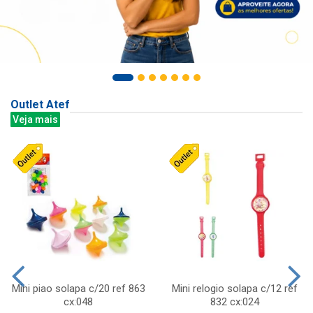
Outlet Atef
Veja mais
Mini piao solapa c/20 ref 863
Mini relogio solapa c/12 ref
cx:048
832 cx:024