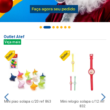
Outlet Atef
Veja mais
Mini piao solapa c/20 ref 863
Mini relogio solapa c/12 ref
832