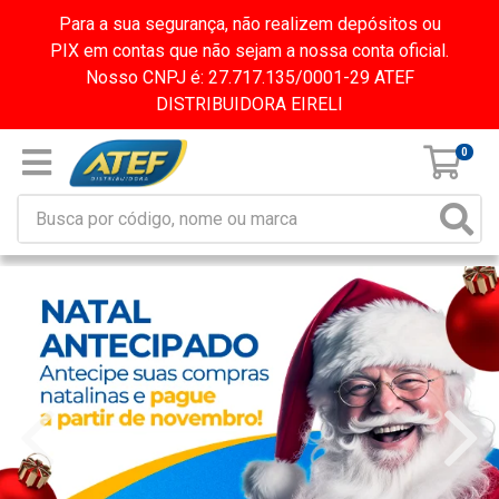
Para a sua segurança, não realizem depósitos ou
PIX em contas que não sejam a nossa conta oficial.
Nosso CNPJ é: 27.717.135/0001-29 ATEF
DISTRIBUIDORA EIRELI
0