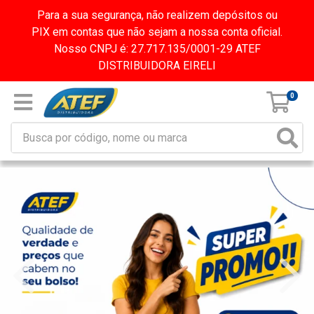
Para a sua segurança, não realizem depósitos ou
PIX em contas que não sejam a nossa conta oficial.
Nosso CNPJ é: 27.717.135/0001-29 ATEF
DISTRIBUIDORA EIRELI
0