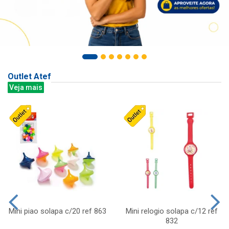
Outlet Atef
Veja mais
Mini piao solapa c/20 ref 863
Mini relogio solapa c/12 ref
832