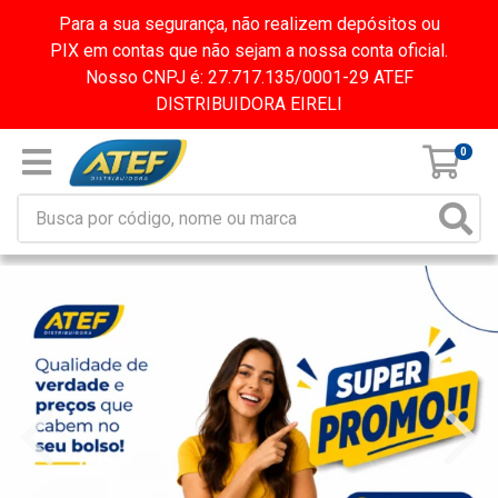
Para a sua segurança, não realizem depósitos ou
PIX em contas que não sejam a nossa conta oficial.
Nosso CNPJ é: 27.717.135/0001-29 ATEF
DISTRIBUIDORA EIRELI
0