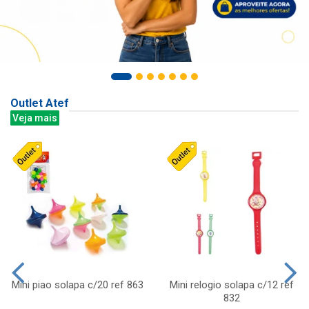
Outlet Atef
Veja mais
Mini piao solapa c/20 ref 863
Mini relogio solapa c/12 ref
832