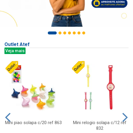
Outlet Atef
Veja mais
Mini piao solapa c/20 ref 863
Mini relogio solapa c/12 ref
832