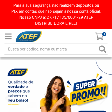
Para a sua segurança, não realizem depósitos ou
PIX em contas que não sejam a nossa conta oficial.
Nosso CNPJ é: 27.717.135/0001-29 ATEF
DISTRIBUIDORA EIRELI
0