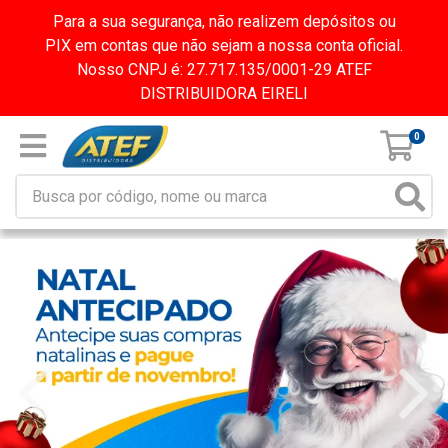
Para a sua segurança, não realizem depósitos ou
PIX em contas que não sejam a nossa conta oficial.
Nosso CNPJ é: 27.717.135/0001-29 ATEF
DISTRIBUIDORA EIRELI
0