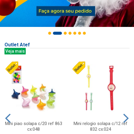
Outlet Atef
Veja mais
Mini piao solapa c/20 ref 863
Mini relogio solapa c/12 ref
cx:048
832 cx:024