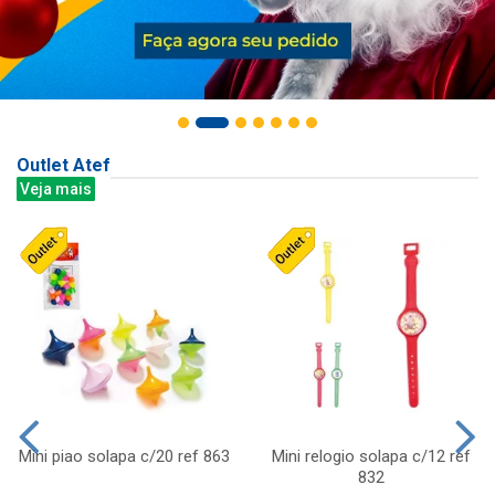
Outlet Atef
Veja mais
Mini piao solapa c/20 ref 863
Mini relogio solapa c/12 ref
832