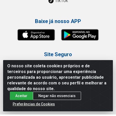
TikTok
Baixe já nosso APP
Site Seguro
O nosso site coleta cookies próprios e de
terceiros para proporcionar uma experiência
personalizada ao usuário, apresentar publicidade
relevante de acordo com o seu perfil e melhorar a
Loja / Showroom
qualidade do nosso site.
Aceitar
Negar não essenciais
Tel.: (11) 3227-0546
Av Vautier, 587/597 - Pari - São Paulo/SP
Preferências de Cookies