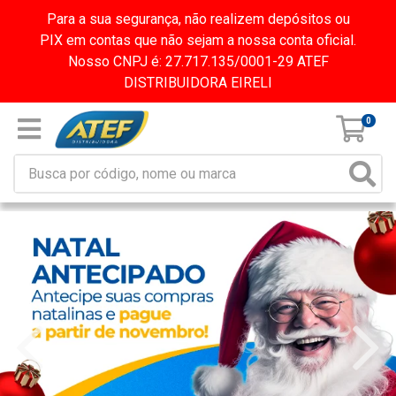
Para a sua segurança, não realizem depósitos ou
PIX em contas que não sejam a nossa conta oficial.
Nosso CNPJ é: 27.717.135/0001-29 ATEF
DISTRIBUIDORA EIRELI
0