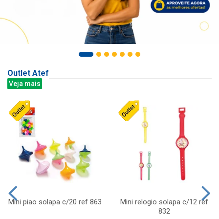
Outlet Atef
Veja mais
Mini piao solapa c/20 ref 863
Mini relogio solapa c/12 ref
832