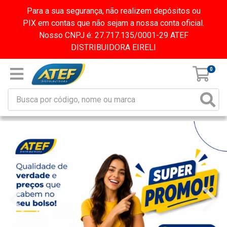
Para a sua segurança, não realizem depósitos ou
PIX em contas que não sejam a nossa conta oficial.
Nosso CNPJ é: 27.717.135/0001-29 ATEF
DISTRIBUIDORA EIRELI
0