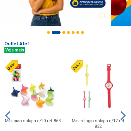
Outlet Atef
Veja mais
Mini piao solapa c/20 ref 863
Mini relogio solapa c/12 ref
832