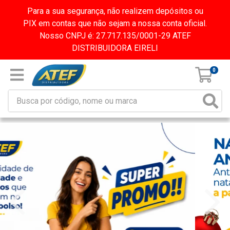
Para a sua segurança, não realizem depósitos ou
PIX em contas que não sejam a nossa conta oficial.
Nosso CNPJ é: 27.717.135/0001-29 ATEF
DISTRIBUIDORA EIRELI
0