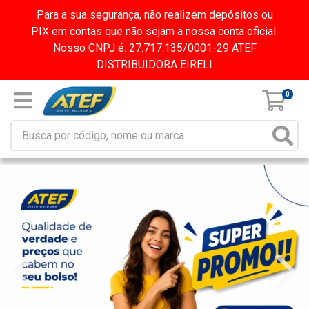
Para a sua segurança, não realizem depósitos ou
PIX em contas que não sejam a nossa conta oficial.
Nosso CNPJ é: 27.717.135/0001-29 ATEF
DISTRIBUIDORA EIRELI
0