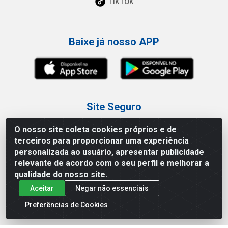
TikTok
Baixe já nosso APP
Site Seguro
O nosso site coleta cookies próprios e de
terceiros para proporcionar uma experiência
personalizada ao usuário, apresentar publicidade
relevante de acordo com o seu perfil e melhorar a
Loja / Showroom
qualidade do nosso site.
Aceitar
Negar não essenciais
Tel.: (11) 3227-0546
Av Vautier, 587/597 - Pari - São Paulo/SP
Preferências de Cookies