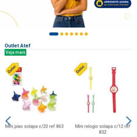
Outlet Atef
Veja mais
Mini piao solapa c/20 ref 863
Mini relogio solapa c/12 ref
832