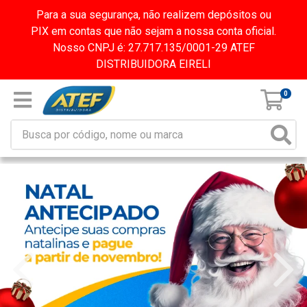
Para a sua segurança, não realizem depósitos ou
PIX em contas que não sejam a nossa conta oficial.
Nosso CNPJ é: 27.717.135/0001-29 ATEF
DISTRIBUIDORA EIRELI
0