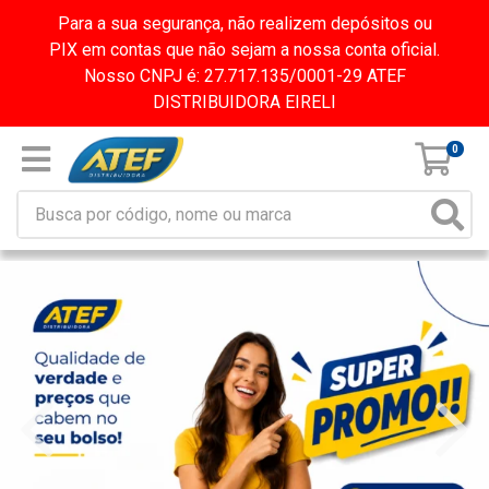
Para a sua segurança, não realizem depósitos ou
PIX em contas que não sejam a nossa conta oficial.
Nosso CNPJ é: 27.717.135/0001-29 ATEF
DISTRIBUIDORA EIRELI
0