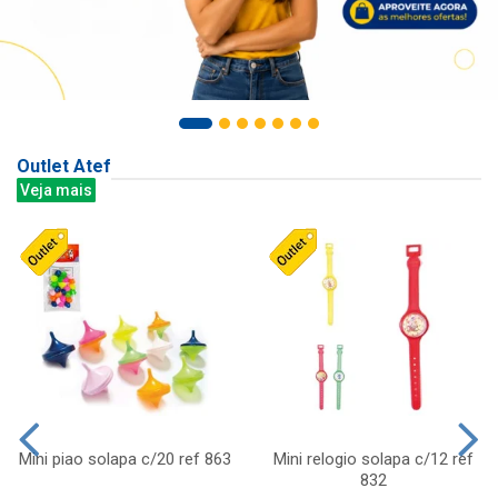
Outlet Atef
Veja mais
Mini piao solapa c/20 ref 863
Mini relogio solapa c/12 ref
832