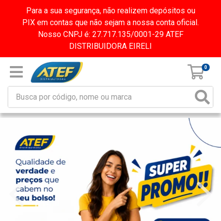
Para a sua segurança, não realizem depósitos ou
PIX em contas que não sejam a nossa conta oficial.
Nosso CNPJ é: 27.717.135/0001-29 ATEF
DISTRIBUIDORA EIRELI
0