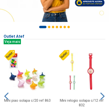
Outlet Atef
Veja mais
Mini piao solapa c/20 ref 863
Mini relogio solapa c/12 ref
832