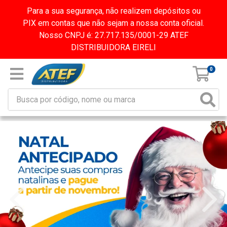
Para a sua segurança, não realizem depósitos ou
PIX em contas que não sejam a nossa conta oficial.
Nosso CNPJ é: 27.717.135/0001-29 ATEF
DISTRIBUIDORA EIRELI
0