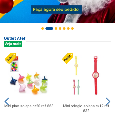
Outlet Atef
Veja mais
Mini piao solapa c/20 ref 863
Mini relogio solapa c/12 ref
832