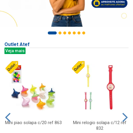
Outlet Atef
Veja mais
Mini piao solapa c/20 ref 863
Mini relogio solapa c/12 ref
832