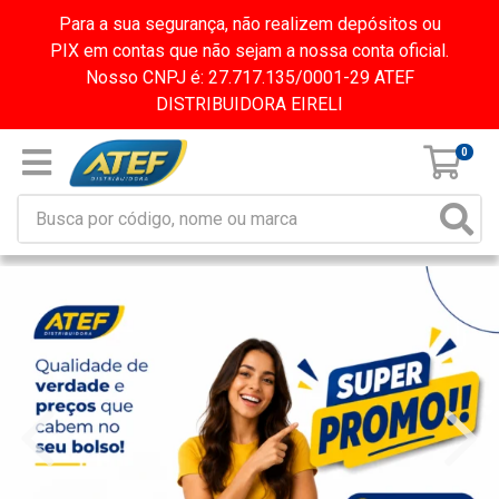
Para a sua segurança, não realizem depósitos ou
PIX em contas que não sejam a nossa conta oficial.
Nosso CNPJ é: 27.717.135/0001-29 ATEF
DISTRIBUIDORA EIRELI
0