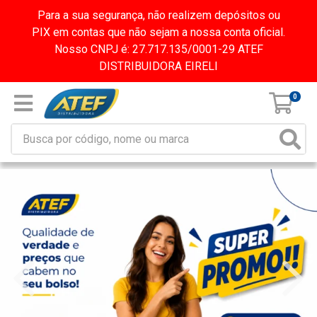
Para a sua segurança, não realizem depósitos ou
PIX em contas que não sejam a nossa conta oficial.
Nosso CNPJ é: 27.717.135/0001-29 ATEF
DISTRIBUIDORA EIRELI
0