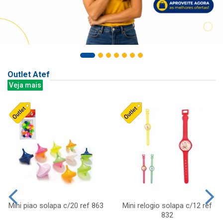
Outlet Atef
Veja mais
Mini piao solapa c/20 ref 863
Mini relogio solapa c/12 ref
832