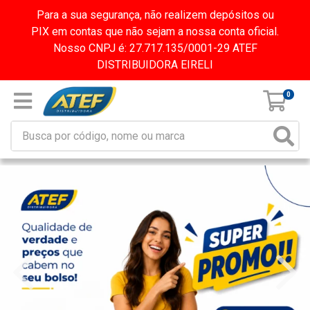
Para a sua segurança, não realizem depósitos ou
PIX em contas que não sejam a nossa conta oficial.
Nosso CNPJ é: 27.717.135/0001-29 ATEF
DISTRIBUIDORA EIRELI
0