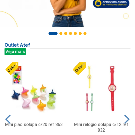
Outlet Atef
Veja mais
Mini piao solapa c/20 ref 863
Mini relogio solapa c/12 ref
832