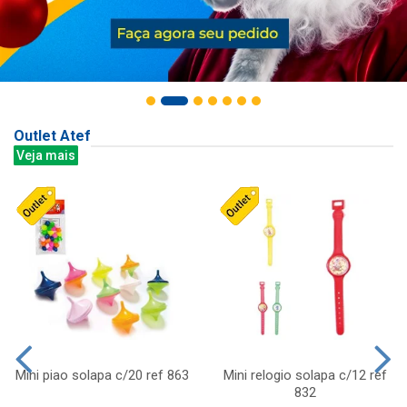
Outlet Atef
Veja mais
Mini piao solapa c/20 ref 863
Mini relogio solapa c/12 ref
832