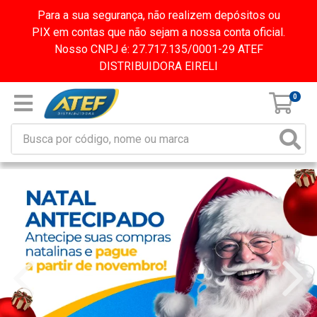
Para a sua segurança, não realizem depósitos ou
PIX em contas que não sejam a nossa conta oficial.
Nosso CNPJ é: 27.717.135/0001-29 ATEF
DISTRIBUIDORA EIRELI
0