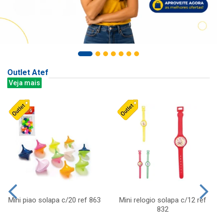
Outlet Atef
Veja mais
Mini piao solapa c/20 ref 863
Mini relogio solapa c/12 ref
832