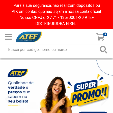
Para a sua segurança, não realizem depósitos ou
PIX em contas que não sejam a nossa conta oficial.
Nosso CNPJ é: 27.717.135/0001-29 ATEF
DISTRIBUIDORA EIRELI
0