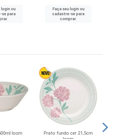
 login ou
Faça seu login ou
Faça seu 
-se para
cadastre-se para
cadastre
rar.
comprar.
comp
 500ml loom
Prato fundo cer 21,5cm
Prato raso c