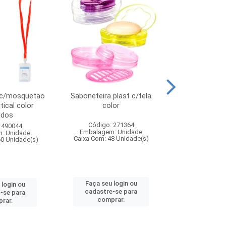
 c/mosquetao
Saboneteira plast c/tela
Prato plas
tical color
color
colo
idos
Código: 271364
Código:
 490044
Embalagem: Unidade
Embalagem
: Unidade
Caixa Com: 48 Unidade(s)
Caixa Com: 4
60 Unidade(s)
Faça seu login ou
Faça seu 
 login ou
cadastre-se para
cadastre
-se para
comprar.
comp
rar.