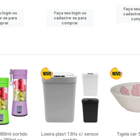
Faça seu
 login ou
Faça seu login ou
cadastre
e-se para
cadastre-se para
comp
prar.
comprar.
380ml sortido
Lixeira plast 13lts c/ sensor
Tigela cer