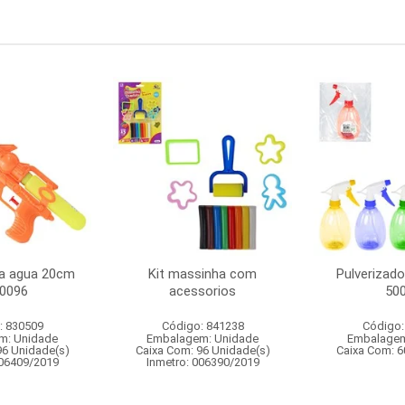
ca agua 20cm
Kit massinha com
Pulverizado
00096
acessorios
50
: 830509
Código: 841238
Código:
m: Unidade
Embalagem: Unidade
Embalagem
96 Unidade(s)
Caixa Com: 96 Unidade(s)
Caixa Com: 6
006409/2019
Inmetro: 006390/2019