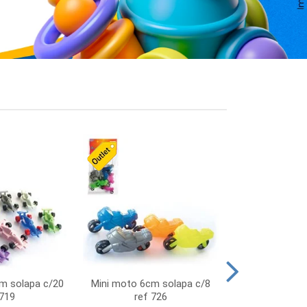
cm solapa c/20
Mini moto 6cm solapa c/8
Giro helice so
 719
ref 726
75