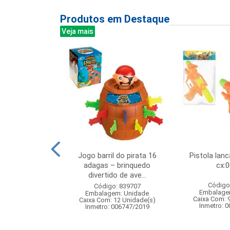
Produtos em Destaque
Veja mais
00led color 8m
Jogo barril do pirata 16
Pistola lan
 fv 8f
adagas – brinquedo
cx:
divertido de ave...
: 842949
Código
Código: 839707
m: Unidade
Embalage
Embalagem: Unidade
50 Unidade(s)
Caixa Com: 
Caixa Com: 12 Unidade(s)
Inmetro: 
Inmetro: 006747/2019