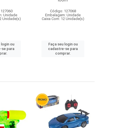
loom
 127060
Código: 127068
Código:
: Unidade
Embalagem: Unidade
Embalagem
2 Unidade(s)
Caixa Com: 12 Unidade(s)
Caixa Com: 1
 login ou
Faça seu login ou
Faça seu 
-se para
cadastre-se para
cadastre
rar.
comprar.
comp