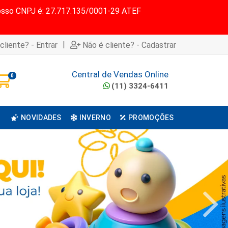
 Nosso CNPJ é: 27.717.135/0001-29 ATEF
|
cliente? - Entrar
Não é cliente? - Cadastrar
Central de Vendas Online
0
(11) 3324-6411
NOVIDADES
INVERNO
PROMOÇÕES