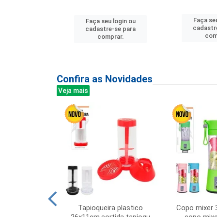
u login ou
Faça seu
Faça seu login ou
e-se para
cadastr
cadastre-se para
prar.
com
comprar.
Confira as Novidades
Veja mais
mesa cer 18cm
Tapioqueira plastico
Copo mixer 