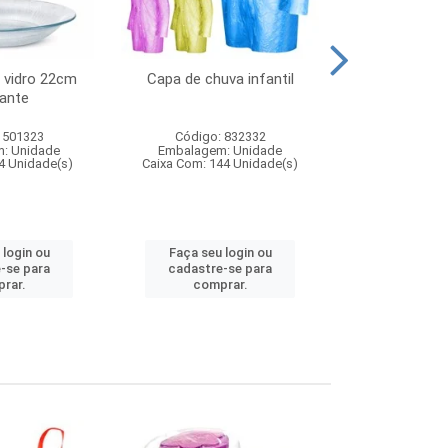
 vidro 22cm
Capa de chuva infantil
Jg prato fun
ante
diam
 501323
Código: 832332
Código:
: Unidade
Embalagem: Unidade
Embalagem
4 Unidade(s)
Caixa Com: 144 Unidade(s)
Caixa Com: 6
 login ou
Faça seu login ou
Faça seu 
-se para
cadastre-se para
cadastre
rar.
comprar.
comp