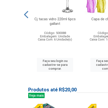
o raso 25,5cm
Cj tacas vidro 220ml 6pcs
Capa de c
e petala
gallant
: 503787
Código: 500088
Código
m: Unidade
Embalagem: Unidade
Embalage
24 Unidade(s)
Caixa Com: 6 Unidade(s)
Caixa Com: 1
u login ou
Faça seu login ou
Faça seu
e-se para
cadastre-se para
cadastr
prar.
comprar.
com
Produtos até R$20,00
Veja mais