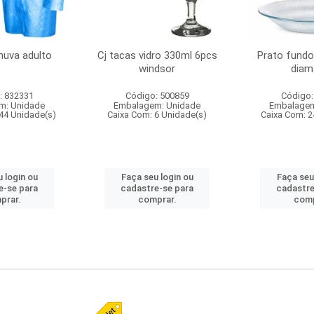
huva adulto
Cj tacas vidro 330ml 6pcs
Prato fundo
windsor
diam
: 832331
Código: 500859
Código:
m: Unidade
Embalagem: Unidade
Embalagem
44 Unidade(s)
Caixa Com: 6 Unidade(s)
Caixa Com: 2
 login ou
Faça seu login ou
Faça seu
e-se para
cadastre-se para
cadastre
prar.
comprar.
comp