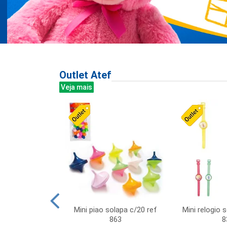
Outlet Atef
Veja mais
last c/div
Mini piao solapa c/20 ref
Mini relogio 
m ursinhos sor
863
8