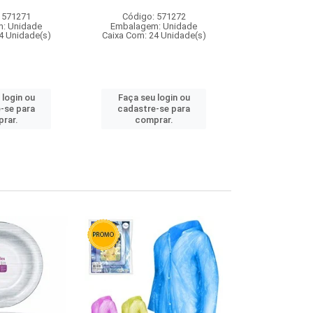
 571271
Código: 571272
Código:
: Unidade
Embalagem: Unidade
Embalagem
4 Unidade(s)
Caixa Com: 24 Unidade(s)
Caixa Com: 4
 login ou
Faça seu login ou
Faça seu 
-se para
cadastre-se para
cadastre
rar.
comprar.
comp