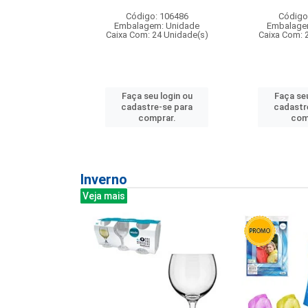
: 275814
Código: 106486
Código
m: Unidade
Embalagem: Unidade
Embalage
240 Unidade(s)
Caixa Com: 24 Unidade(s)
Caixa Com: 
u login ou
Faça seu login ou
Faça seu
e-se para
cadastre-se para
cadastr
prar.
comprar.
com
Inverno
Veja mais