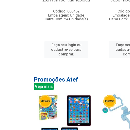
irios
26x11cm,sortida tapioqu
copo mixe
: 135177
Código: 006452
Código
m: Unidade
Embalagem: Unidade
Embalage
12 Unidade(s)
Caixa Com: 24 Unidade(s)
Caixa Com: 
u login ou
Faça seu login ou
Faça seu
e-se para
cadastre-se para
cadastr
prar.
comprar.
com
Promoções Atef
Veja mais