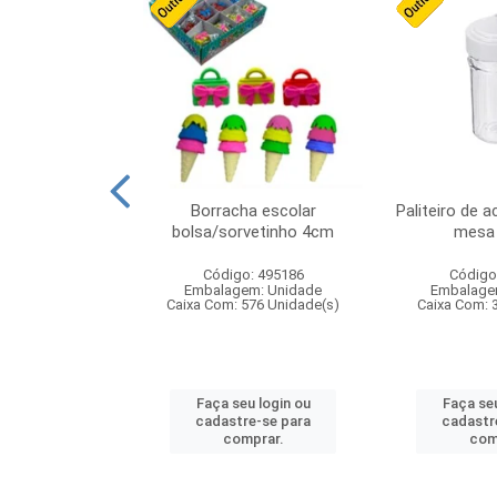
cores sortidas
Borracha escolar
Paliteiro de a
ref 130s
bolsa/sorvetinho 4cm
mesa 
: 826147
Código: 495186
Código
m: Unidade
Embalagem: Unidade
Embalage
160 Unidade(s)
Caixa Com: 576 Unidade(s)
Caixa Com: 
u login ou
Faça seu login ou
Faça seu
e-se para
cadastre-se para
cadastr
prar.
comprar.
com