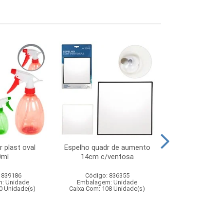
r plast oval
Espelho quadr de aumento
Kit ping p
0ml
14cm c/ventosa
 839186
Código: 836355
Código:
: Unidade
Embalagem: Unidade
Embalagem
0 Unidade(s)
Caixa Com: 108 Unidade(s)
Caixa Com: 3
Inmetro: 0