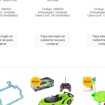
r 380ml so
sortida
: 006453
Código: 006454
Código:
m: Unidade
Embalagem: Unidade
Embalagem
30 Unidade(s)
Caixa Com: 24 Unidade(s)
Caixa Com: 1
 login ou
Faça seu login ou
Faça seu
e-se para
cadastre-se para
cadastre
prar.
comprar.
comp