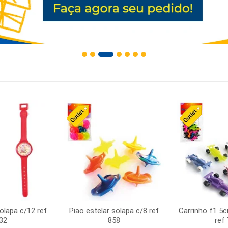
solapa c/12 ref
Piao estelar solapa c/8 ref
Carrinho f1 5
32
858
ref