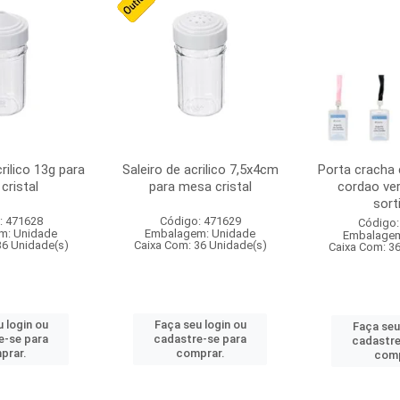
crilico 13g para
Saleiro de acrilico 7,5x4cm
Porta cracha
cristal
para mesa cristal
cordao ver
sort
: 471628
Código: 471629
Código:
m: Unidade
Embalagem: Unidade
Embalagem
36 Unidade(s)
Caixa Com: 36 Unidade(s)
Caixa Com: 3
 login ou
Faça seu login ou
Faça seu
e-se para
cadastre-se para
cadastre
prar.
comprar.
comp