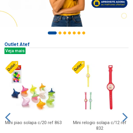
Outlet Atef
Veja mais
Mini piao solapa c/20 ref 863
Mini relogio solapa c/12 ref
832