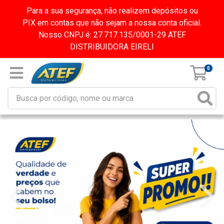
Para a sua segurança, não realizem depósitos ou
PIX em contas que não sejam a nossa conta oficial.
Nosso CNPJ é: 27.717.135/0001-29 ATEF
DISTRIBUIDORA EIRELI
0