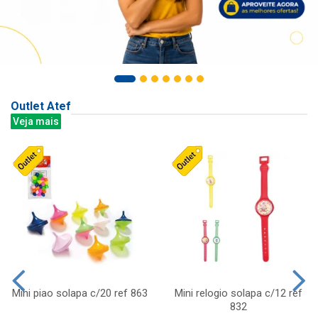
Outlet Atef
Veja mais
Mini piao solapa c/20 ref 863
Mini relogio solapa c/12 ref
832