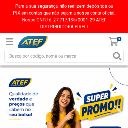
Para a sua segurança, não realizem depósitos ou
PIX em contas que não sejam a nossa conta oficial.
Nosso CNPJ é: 27.717.135/0001-29 ATEF
DISTRIBUIDORA EIRELI
0