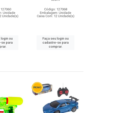
 127060
Código: 127068
Código:
: Unidade
Embalagem: Unidade
Embalagem
2 Unidade(s)
Caixa Com: 12 Unidade(s)
Caixa Com: 1
 login ou
Faça seu login ou
Faça seu 
-se para
cadastre-se para
cadastre
rar.
comprar.
comp