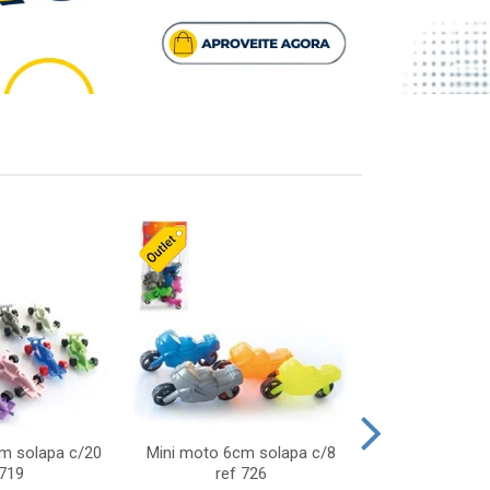
cm solapa c/20
Mini moto 6cm solapa c/8
Giro helice so
 719
ref 726
75