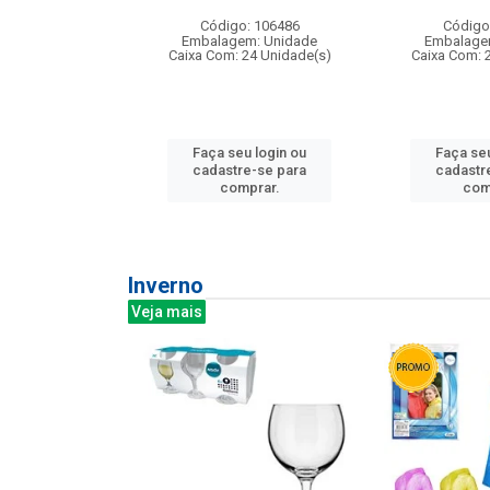
: 275814
Código: 106486
Código
m: Unidade
Embalagem: Unidade
Embalage
240 Unidade(s)
Caixa Com: 24 Unidade(s)
Caixa Com: 
u login ou
Faça seu login ou
Faça seu
e-se para
cadastre-se para
cadastr
prar.
comprar.
com
Inverno
Veja mais