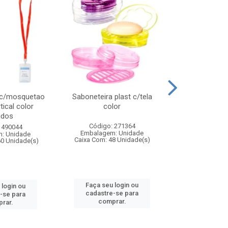
 c/mosquetao
Saboneteira plast c/tela
Prato plas
tical color
color
colo
idos
Código: 271364
Código:
 490044
Embalagem: Unidade
Embalagem
: Unidade
Caixa Com: 48 Unidade(s)
Caixa Com: 4
60 Unidade(s)
Faça seu login ou
Faça seu 
 login ou
cadastre-se para
cadastre
-se para
comprar.
comp
rar.