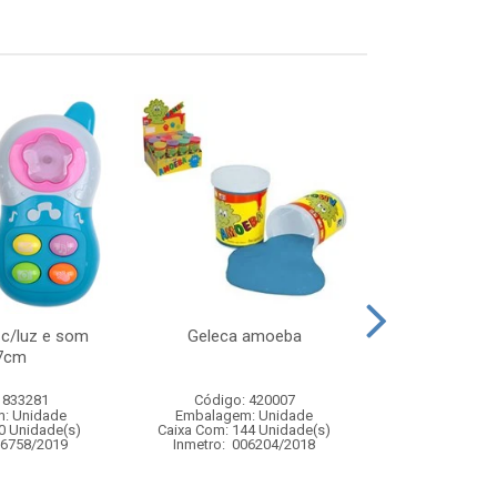
 c/luz e som
Geleca amoeba
Luminaria
7cm
 833281
Código: 420007
Código:
: Unidade
Embalagem: Unidade
Embalagem
0 Unidade(s)
Caixa Com: 144 Unidade(s)
Caixa Com: 6
06758/2019
Inmetro: 006204/2018