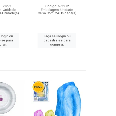
 571271
Código: 571272
Código:
: Unidade
Embalagem: Unidade
Embalagem
4 Unidade(s)
Caixa Com: 24 Unidade(s)
Caixa Com: 4
 login ou
Faça seu login ou
Faça seu 
-se para
cadastre-se para
cadastre
rar.
comprar.
comp