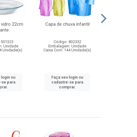
 vidro 22cm
Capa de chuva infantil
Jg prato fun
ante
diam
 501323
Código: 832332
Código:
: Unidade
Embalagem: Unidade
Embalagem
4 Unidade(s)
Caixa Com: 144 Unidade(s)
Caixa Com: 6
 login ou
Faça seu login ou
Faça seu 
-se para
cadastre-se para
cadastre
rar.
comprar.
comp