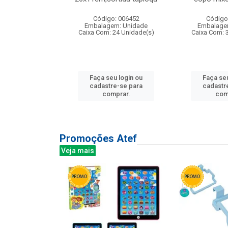
: 135177
Código: 006452
Código
m: Unidade
Embalagem: Unidade
Embalage
12 Unidade(s)
Caixa Com: 24 Unidade(s)
Caixa Com: 
u login ou
Faça seu login ou
Faça seu
e-se para
cadastre-se para
cadastr
prar.
comprar.
com
Promoções Atef
Veja mais