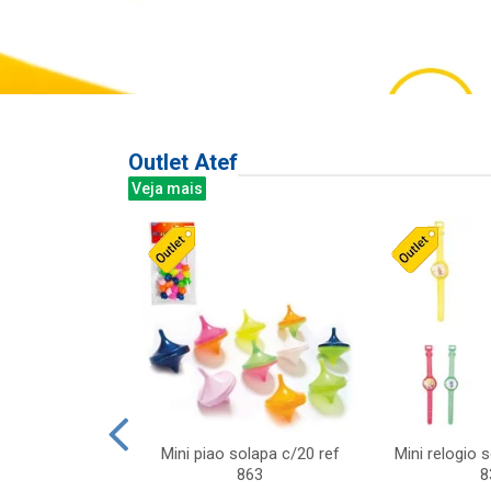
Outlet Atef
Veja mais
last c/div
Mini piao solapa c/20 ref
Mini relogio 
m ursinhos sor
863
8