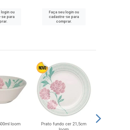
Faça seu 
 login ou
Faça seu login ou
cadastre
-se para
cadastre-se para
comp
rar.
comprar.
 500ml loom
Prato fundo cer 21,5cm
Prato raso c
loom