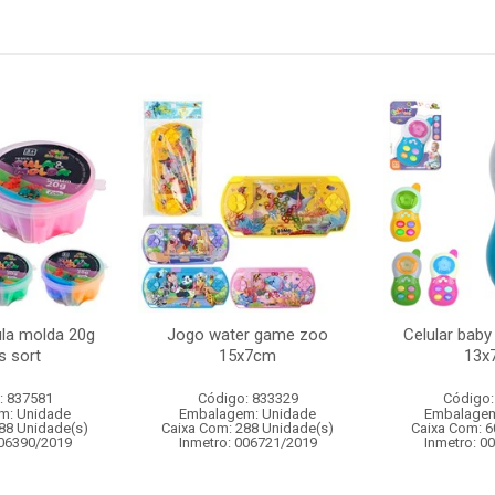
la molda 20g
Jogo water game zoo
Celular baby
s sort
15x7cm
13x
: 837581
Código: 833329
Código:
m: Unidade
Embalagem: Unidade
Embalagem
88 Unidade(s)
Caixa Com: 288 Unidade(s)
Caixa Com: 6
006390/2019
Inmetro: 006721/2019
Inmetro: 0