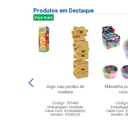
Produtos em Destaque
Veja mais
nca agua 28cm
Jogo caiu perdeu de
Massinha pu
madeira
core
: 830511
Código: 707460
Código
m: Unidade
Embalagem: Unidade
Embalage
36 Unidade(s)
Caixa Com: 4 Unidade(s)
Caixa Com: 2
006409/2019
Inmetro: 01264-25
Inmetro: 