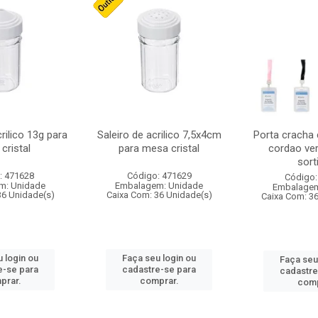
crilico 13g para
Saleiro de acrilico 7,5x4cm
Porta cracha
cristal
para mesa cristal
cordao ver
sort
: 471628
Código: 471629
Código:
m: Unidade
Embalagem: Unidade
Embalagem
36 Unidade(s)
Caixa Com: 36 Unidade(s)
Caixa Com: 3
 login ou
Faça seu login ou
Faça seu
e-se para
cadastre-se para
cadastre
prar.
comprar.
comp