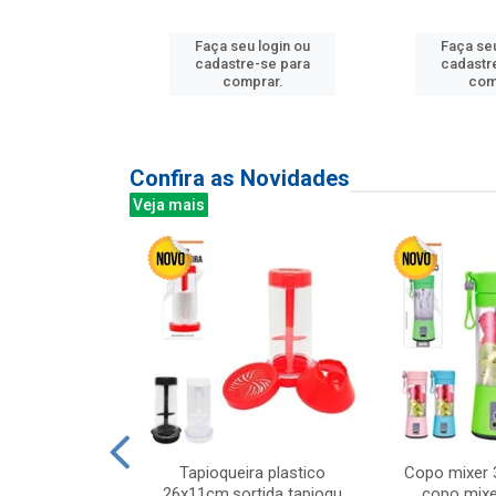
u login ou
Faça seu login ou
Faça seu
e-se para
cadastre-se para
cadastr
prar.
comprar.
com
Confira as Novidades
Veja mais
mesa cer 18cm
Tapioqueira plastico
Copo mixer 
irios
26x11cm,sortida tapioqu
copo mixe