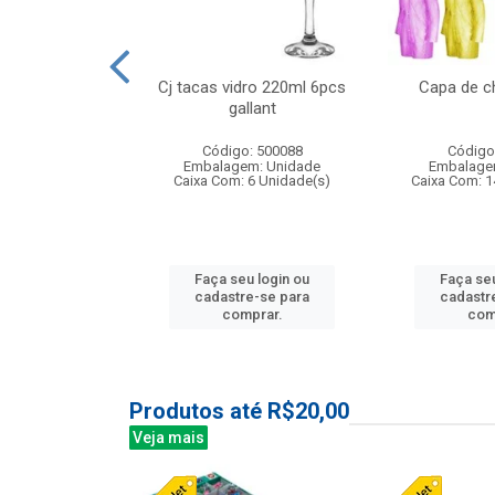
o raso 25,5cm
Cj tacas vidro 220ml 6pcs
Capa de c
e petala
gallant
: 503787
Código: 500088
Código
m: Unidade
Embalagem: Unidade
Embalage
24 Unidade(s)
Caixa Com: 6 Unidade(s)
Caixa Com: 1
u login ou
Faça seu login ou
Faça seu
e-se para
cadastre-se para
cadastr
prar.
comprar.
com
Produtos até R$20,00
Veja mais