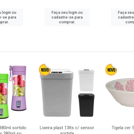
 login ou
Faça seu login ou
Faça seu
e-se para
cadastre-se para
cadastre
prar.
comprar.
comp
380ml sortido
Lixeira plast 13lts c/ sensor
Tigela cer
r 380ml so
sortida