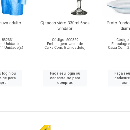
huva adulto
Cj tacas vidro 330ml 6pcs
Prato fundo
windsor
diam
: 832331
Código: 500859
Código:
m: Unidade
Embalagem: Unidade
Embalagem
44 Unidade(s)
Caixa Com: 6 Unidade(s)
Caixa Com: 2
 login ou
Faça seu login ou
Faça seu
e-se para
cadastre-se para
cadastre
prar.
comprar.
comp