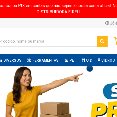
pósitos ou PIX em contas que não sejam a nossa conta oficial.
DISTRIBUIDORA EIRELI
Já é
DIVERSOS
FERRAMENTAS
PET
U.D
VIDROS