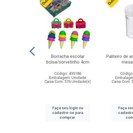
stico n.4 12cm
Borracha escolar
Paliteiro de a
bolsa/sorvetinho 4cm
mesa 
: 940550
Código: 495186
Código
m: Unidade
Embalagem: Unidade
Embalage
24 Unidade(s)
Caixa Com: 576 Unidade(s)
Caixa Com: 
u login ou
Faça seu login ou
Faça seu
e-se para
cadastre-se para
cadastr
prar.
comprar.
com