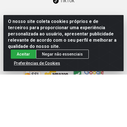
TikTok
O nosso site coleta cookies próprios e de
Baixe já nosso APP
terceiros para proporcionar uma experiência
personalizada ao usuário, apresentar publicidade
relevante de acordo com o seu perfil e melhorar a
qualidade do nosso site.
Aceitar
Negar não essenciais
Site Seguro
Preferências de Cookies
Loja / Showroom
Tel.: (11) 3227-0546
Av Vautier, 587/597 - Pari - São Paulo/SP