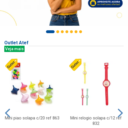
Outlet Atef
Veja mais
Mini piao solapa c/20 ref 863
Mini relogio solapa c/12 ref
832