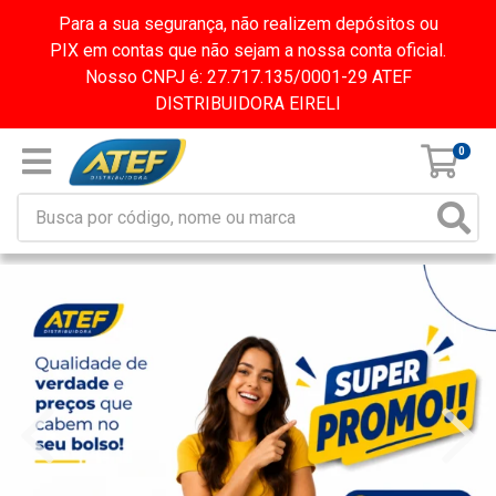
Para a sua segurança, não realizem depósitos ou
PIX em contas que não sejam a nossa conta oficial.
Nosso CNPJ é: 27.717.135/0001-29 ATEF
DISTRIBUIDORA EIRELI
0