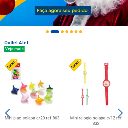
Outlet Atef
Veja mais
Mini piao solapa c/20 ref 863
Mini relogio solapa c/12 ref
832